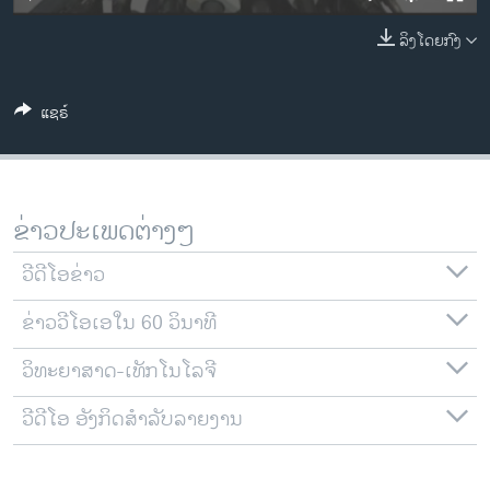
ວິທະຍາສາດ-ເທັກໂນໂລຈີ
ລິງໂດຍກົງ
ທຸລະກິດ
ພາສາອັງກິດ
ແຊຣ໌
ວີດີໂອ
ສຽງ
ລາຍການກະຈາຍສຽງ
ຂ່າວປະເພດຕ່າງໆ
ຕິດຕາມພວກເຮົາ ທີ່
ລາຍງານ
ວີດີໂອຂ່າວ
ຂ່າວວີໂອເອໃນ 60 ວິນາທີ
ພາສາຕ່າງໆ
ວິທະຍາສາດ-ເທັກໂນໂລຈີ
ວີດີໂອ ອັງກິດສຳລັບລາຍງານ