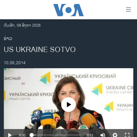
ລິ້ງ
ສຳຫລັບ
ເຂົ້າ
ວັນເສົາ, 08 ສິງຫາ 2026
ຫາ
ໂຮມເພຈ
ຂ່າວ
ຂ້າມ
ລາວ
US UKRAINE SOTVO
ຂ້າມ
ອາເມຣິກາ
ຂ້າມ
10,06,2014
ໄປ
ການເລືອກຕັ້ງ ປະທານາທີບໍດີ ສະຫະລັດ 2024
ຫາ
ຂ່າວ​ຈີນ
ຊອກ
ຄົ້ນ
ໂລກ
ເອເຊຍ
No media source currently available
ອິດສະຫຼະພາບດ້ານການຂ່າວ
ຊີວິດຊາວລາວ
ຊຸມຊົນຊາວລາວ
0:00
0:51