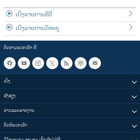
ເບິ່ງລາຍການທີວີ
ເບິ່ງລາຍການວິທະຍຸ
ຕິດຕາມພວກເຮົາ ທີ່
ເບິ່ງ
ຟັງສຽງ
ຂ່າວແລະລາຍງານ
ຕິດຕໍ່ພວກເຮົາ
ວີໂອເອລາວ ສາມາດ ເຂົ້າເຖິງໄດ້ທີ່