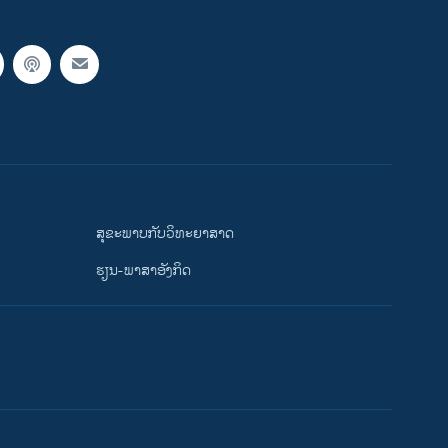
ສຸຂະພາບກັບວິທະຍາສາດ
ຮຽນ-ພາສາອັງກິດ