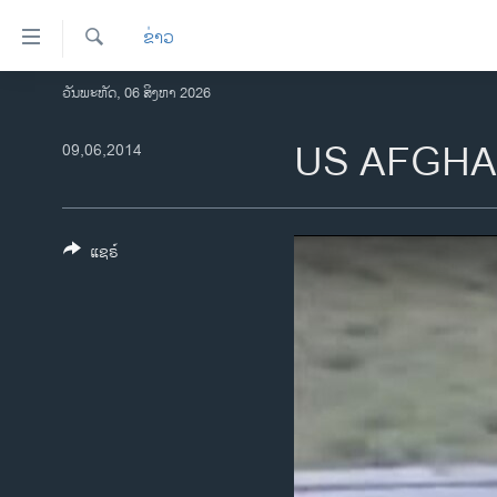
ລິ້ງ
ຂ່າວ
ສຳຫລັບ
ເຂົ້າ
ຄົ້ນຫາ
ວັນພະຫັດ, 06 ສິງຫາ 2026
ໂຮມເພຈ
ຫາ
ລາວ
US AFGHA
09,06,2014
ຂ້າມ
ຂ້າມ
ອາເມຣິກາ
ຂ້າມ
ການເລືອກຕັ້ງ ປະທານາທີບໍດີ ສະຫະລັດ
ໄປ
2024
ແຊຣ໌
ຫາ
ຂ່າວ​ຈີນ
ຊອກ
ຄົ້ນ
ໂລກ
ເອເຊຍ
ອິດສະຫຼະພາບດ້ານການຂ່າວ
ຊີວິດຊາວລາວ
ຊຸມຊົນຊາວລາວ