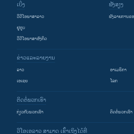
ເບິ່ງ
ຟັງສຽງ
ວີດີໂອພາສາລາວ
ຟັງລາຍການຂອງ
ຢູທູບ
ວີດີໂອພາສາອັງກິດ
ຂ່າວແລະລາຍງານ
ລາວ
ອາເມຣິກາ
ເອເຊຍ
ໂລກ
ຕິດຕໍ່ພວກເຮົາ
ກ່ຽວກັບພວກເຮົາ
ຕິດຕໍ່ພວກເຮົາ
ວີໂອເອລາວ ສາມາດ ເຂົ້າເຖິງໄດ້ທີ່