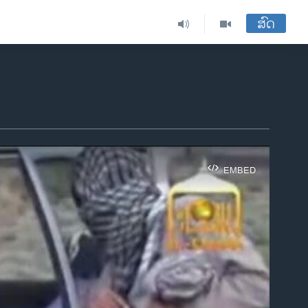
ສົດ
EMBED