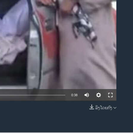
ble
0:38
ລິງໂດຍກົງ
EMBED