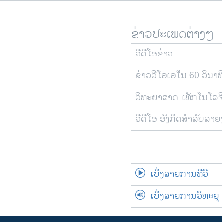
ຂ່າວປະເພດຕ່າງໆ
ວີດີໂອຂ່າວ
ຂ່າວວີໂອເອໃນ 60 ວິນາທ
ວິທະຍາສາດ-ເທັກໂນໂລຈ
ວີດີໂອ ອັງກິດສຳລັບລາ
ເບິ່ງລາຍການທີວີ
ເບິ່ງລາຍການວິທະຍຸ