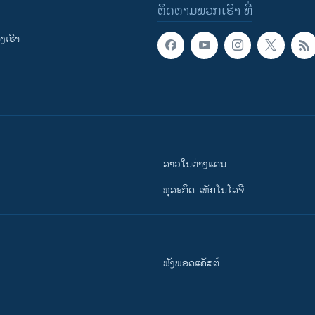
ຕິດຕາມພວກເຮົາ ທີ່
ເຮົາ
ລາວໃນຕ່າງແດນ
ທຸລະກິດ-ເທັກໂນໂລຈີ
ຟັງພອດແຄັສຕ໌