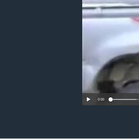
ວິທະຍາສາດ-ເທັກໂນໂລຈີ
ທຸລະກິດ
ພາສາອັງກິດ
ວີດີໂອ
ສຽງ
ລາຍການກະຈາຍສຽງ
ລາຍງານ
0:00