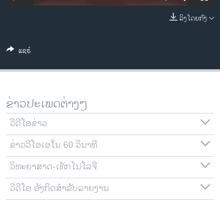
ວິທະຍາສາດ-ເທັກໂນໂລຈີ
ລິງໂດຍກົງ
ທຸລະກິດ
ພາສາອັງກິດ
ແຊຣ໌
ວີດີໂອ
ສຽງ
ລາຍການກະຈາຍສຽງ
ຂ່າວປະເພດຕ່າງໆ
ຕິດຕາມພວກເຮົາ ທີ່
ລາຍງານ
ວີດີໂອຂ່າວ
ຂ່າວວີໂອເອໃນ 60 ວິນາທີ
ພາສາຕ່າງໆ
ວິທະຍາສາດ-ເທັກໂນໂລຈີ
ວີດີໂອ ອັງກິດສຳລັບລາຍງານ