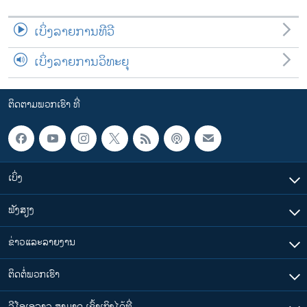
ເບິ່ງລາຍການທີວີ
ເບິ່ງລາຍການວິທະຍຸ
ຕິດຕາມພວກເຮົາ ທີ່
ເບິ່ງ
ຟັງສຽງ
ຂ່າວແລະລາຍງານ
ຕິດຕໍ່ພວກເຮົາ
ວີໂອເອລາວ ສາມາດ ເຂົ້າເຖິງໄດ້ທີ່