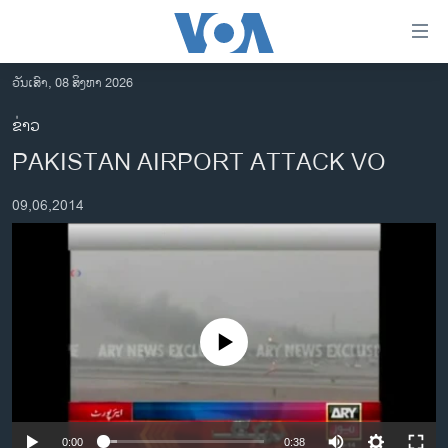
ລິ້ງ
ສຳຫລັບ
ເຂົ້າ
ວັນເສົາ, 08 ສິງຫາ 2026
ຫາ
ໂຮມເພຈ
ຂ່າວ
ຂ້າມ
ລາວ
PAKISTAN AIRPORT ATTACK VO
ຂ້າມ
ອາເມຣິກາ
ຂ້າມ
09,06,2014
ໄປ
ການເລືອກຕັ້ງ ປະທານາທີບໍດີ ສະຫະລັດ 2024
ຫາ
ຂ່າວ​ຈີນ
ຊອກ
ຄົ້ນ
ໂລກ
ເອເຊຍ
No media source currently available
ອິດສະຫຼະພາບດ້ານການຂ່າວ
ຊີວິດຊາວລາວ
ຊຸມຊົນຊາວລາວ
0:00
0:38