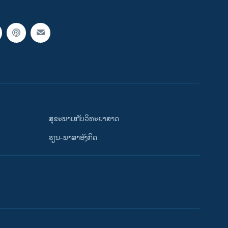
ສຸຂະພາບກັບວິທະຍາສາດ
ຮຽນ-ພາສາອັງກິດ