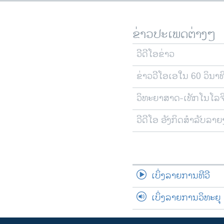
ຂ່າວປະເພດຕ່າງໆ
ວີດີໂອຂ່າວ
ຂ່າວວີໂອເອໃນ 60 ວິນາທ
ວິທະຍາສາດ-ເທັກໂນໂລຈ
ວີດີໂອ ອັງກິດສຳລັບລາ
ເບິ່ງລາຍການທີວີ
ເບິ່ງລາຍການວິທະຍຸ