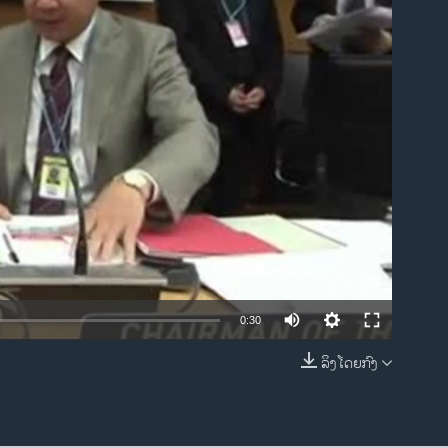
ble
0:30
ລິງໂດຍກົງ
EMBED