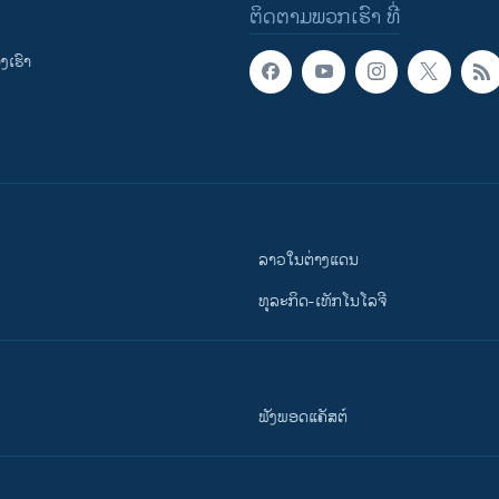
ຕິດຕາມພວກເຮົາ ທີ່
ເຮົາ
ລາວໃນຕ່າງແດນ
ທຸລະກິດ-ເທັກໂນໂລຈີ
ຟັງພອດແຄັສຕ໌