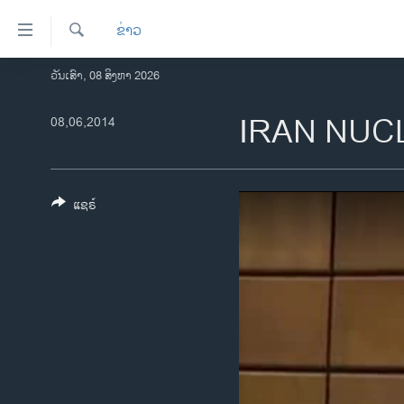
ລິ້ງ
ຂ່າວ
ສຳຫລັບ
ເຂົ້າ
ຄົ້ນຫາ
ວັນເສົາ, 08 ສິງຫາ 2026
ໂຮມເພຈ
ຫາ
ລາວ
IRAN NUC
08,06,2014
ຂ້າມ
ຂ້າມ
ອາເມຣິກາ
ຂ້າມ
ການເລືອກຕັ້ງ ປະທານາທີບໍດີ ສະຫະລັດ
ໄປ
2024
ແຊຣ໌
ຫາ
ຂ່າວ​ຈີນ
ຊອກ
ຄົ້ນ
ໂລກ
ເອເຊຍ
ອິດສະຫຼະພາບດ້ານການຂ່າວ
ຊີວິດຊາວລາວ
ຊຸມຊົນຊາວລາວ