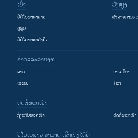
ເບິ່ງ
ຟັງສຽງ
ວີດີໂອພາສາລາວ
ຟັງລາຍການຂອງ
ຢູທູບ
ວີດີໂອພາສາອັງກິດ
ຂ່າວແລະລາຍງານ
ລາວ
ອາເມຣິກາ
ເອເຊຍ
ໂລກ
ຕິດຕໍ່ພວກເຮົາ
ກ່ຽວກັບພວກເຮົາ
ຕິດຕໍ່ພວກເຮົາ
ວີໂອເອລາວ ສາມາດ ເຂົ້າເຖິງໄດ້ທີ່