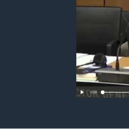
ວິທະຍາສາດ-ເທັກໂນໂລຈີ
ທຸລະກິດ
ພາສາອັງກິດ
ວີດີໂອ
ສຽງ
ລາຍການກະຈາຍສຽງ
ລາຍງານ
0:00