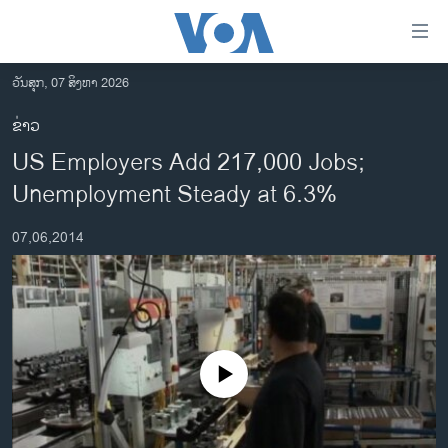
ລິ້ງ
ສຳຫລັບ
ເຂົ້າ
ວັນສຸກ, 07 ສິງຫາ 2026
ຫາ
ໂຮມເພຈ
ຂ່າວ
ຂ້າມ
ລາວ
US Employers Add 217,000 Jobs;
ຂ້າມ
ອາເມຣິກາ
ຂ້າມ
Unemployment Steady at 6.3%
ໄປ
ການເລືອກຕັ້ງ ປະທານາທີບໍດີ ສະຫະລັດ 2024
ຫາ
07,06,2014
ຂ່າວ​ຈີນ
ຊອກ
ຄົ້ນ
ໂລກ
ເອເຊຍ
ອິດສະຫຼະພາບດ້ານການຂ່າວ
No media source currently available
ຊີວິດຊາວລາວ
ຊຸມຊົນຊາວລາວ