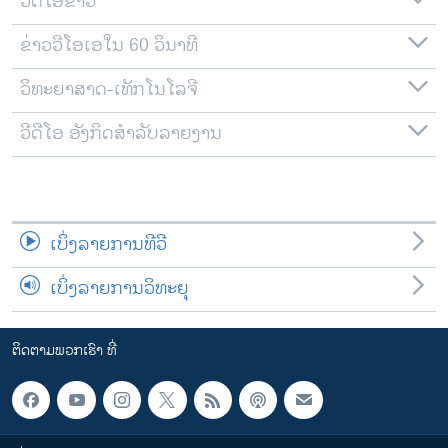
ວີດີໂອຂ່າວ
ຂ່າວວີໂອເອໃນ 60 ວິນາທີ
ວິທະຍາສາດ-ເທັກໂນໂລຈີ
ວີດີໂອ ອັງກິດສຳລັບລາຍງານ
ເບິ່ງລາຍການທີວີ
ເບິ່ງລາຍການວິທະຍຸ
ຕິດຕາມພວກເຮົາ ທີ່