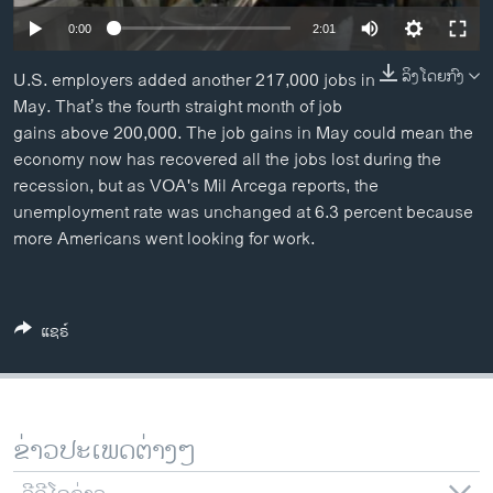
ວິທະຍາສາດ-ເທັກໂນໂລຈີ
0:00
2:01
ທຸລະກິດ
ລິງໂດຍກົງ
U.S. employers added another 217,000 jobs in
ພາສາອັງກິດ
May. That’s the fourth straight month of job
gains above 200,000. The job gains in May could mean the
ວີດີໂອ
economy now has recovered all the jobs lost during the
ສຽງ
recession, but as VOA's Mil Arcega reports, the
unemployment rate was unchanged at 6.3 percent because
ລາຍການກະຈາຍສຽງ
ຕິດຕາມພວກເຮົາ ທີ່
more Americans went looking for work.
ລາຍງານ
ແຊຣ໌
ພາສາຕ່າງໆ
ຂ່າວປະເພດຕ່າງໆ