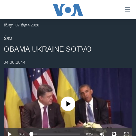
ລິ້ງ
ສຳຫລັບ
ເຂົ້າ
ວັນສຸກ, 07 ສິງຫາ 2026
ຫາ
ໂຮມເພຈ
ຂ່າວ
ຂ້າມ
ລາວ
OBAMA UKRAINE SOTVO
ຂ້າມ
ອາເມຣິກາ
ຂ້າມ
04,06,2014
ໄປ
ການເລືອກຕັ້ງ ປະທານາທີບໍດີ ສະຫະລັດ 2024
ຫາ
ຂ່າວ​ຈີນ
ຊອກ
ຄົ້ນ
ໂລກ
ເອເຊຍ
No media source currently available
ອິດສະຫຼະພາບດ້ານການຂ່າວ
ຊີວິດຊາວລາວ
ຊຸມຊົນຊາວລາວ
0:00
0:29