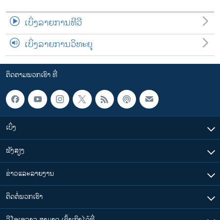
ເບິ່ງລາຍການທີວີ
ເບິ່ງລາຍການວິທະຍຸ
ຕິດຕາມພວກເຮົາ ທີ່
ເບິ່ງ
ຟັງສຽງ
ຂ່າວແລະລາຍງານ
ຕິດຕໍ່ພວກເຮົາ
ວີໂອເອລາວ ສາມາດ ເຂົ້າເຖິງໄດ້ທີ່