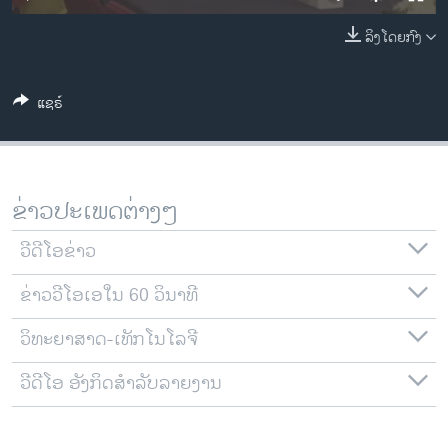
ວິທະຍາສາດ-ເທັກໂນໂລຈີ
ລິງໂດຍກົງ
ທຸລະກິດ
ພາສາອັງກິດ
ແຊຣ໌
ວີດີໂອ
ສຽງ
ລາຍການກະຈາຍສຽງ
ຂ່າວປະເພດຕ່າງໆ
ຕິດຕາມພວກເຮົາ ທີ່
ລາຍງານ
ວີດີໂອຂ່າວ
ຂ່າວວີໂອເອໃນ 60 ວິນາທີ
ພາສາຕ່າງໆ
ວິທະຍາສາດ-ເທັກໂນໂລຈີ
ວີດີໂອ ອັງກິດສຳລັບລາຍງານ