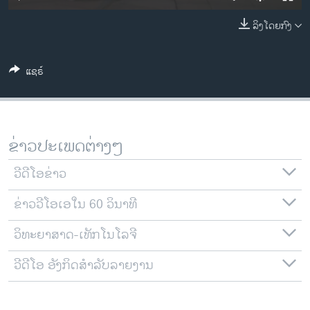
ວິທະຍາສາດ-ເທັກໂນໂລຈີ
ລິງໂດຍກົງ
ທຸລະກິດ
ພາສາອັງກິດ
ແຊຣ໌
ວີດີໂອ
ສຽງ
ລາຍການກະຈາຍສຽງ
ຂ່າວປະເພດຕ່າງໆ
ຕິດຕາມພວກເຮົາ ທີ່
ລາຍງານ
ວີດີໂອຂ່າວ
ຂ່າວວີໂອເອໃນ 60 ວິນາທີ
ພາສາຕ່າງໆ
ວິທະຍາສາດ-ເທັກໂນໂລຈີ
ວີດີໂອ ອັງກິດສຳລັບລາຍງານ