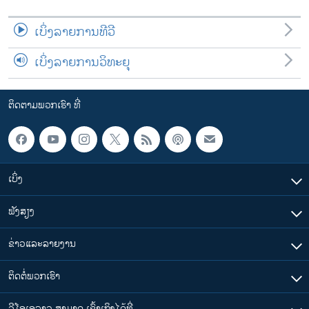
ເບິ່ງລາຍການທີວີ
ເບິ່ງລາຍການວິທະຍຸ
ຕິດຕາມພວກເຮົາ ທີ່
ເບິ່ງ
ຟັງສຽງ
ຂ່າວແລະລາຍງານ
ຕິດຕໍ່ພວກເຮົາ
ວີໂອເອລາວ ສາມາດ ເຂົ້າເຖິງໄດ້ທີ່