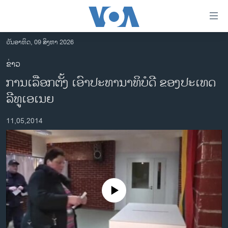
ລິ້ງ
ສຳຫລັບ
ເຂົ້າ
ວັນອາທິດ, 09 ສິງຫາ 2026
ຫາ
ໂຮມເພຈ
ຂ່າວ
ຂ້າມ
ລາວ
ການເລືອກ​ຕັ້ງ ​ເອົາປະທານາທິບໍດີ ຂອງປະເທດ
ຂ້າມ
ອາເມຣິກາ
ຂ້າມ
ລີ​ທູ​ເອ​ເນຍ
ໄປ
ການເລືອກຕັ້ງ ປະທານາທີບໍດີ ສະຫະລັດ 2024
ຫາ
11,05,2014
ຂ່າວ​ຈີນ
ຊອກ
ຄົ້ນ
ໂລກ
ເອເຊຍ
ອິດສະຫຼະພາບດ້ານການຂ່າວ
No media source currently available
ຊີວິດຊາວລາວ
ຊຸມຊົນຊາວລາວ