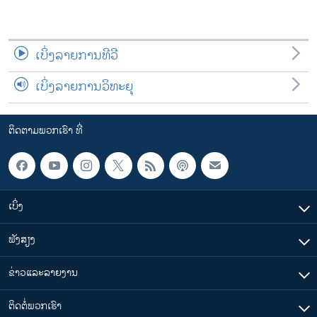
ເບິ່ງລາຍການທີວີ
ເບິ່ງລາຍການວິທະຍຸ
ຕິດຕາມພວກເຮົາ ທີ່
ເບິ່ງ
ຟັງສຽງ
ຂ່າວແລະລາຍງານ
ຕິດຕໍ່ພວກເຮົາ