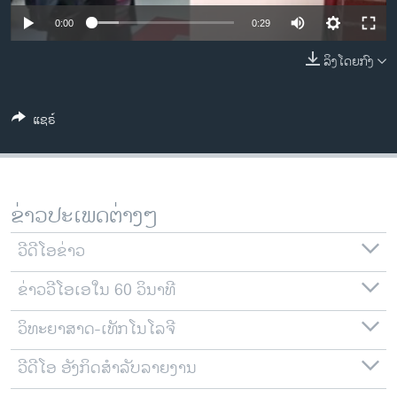
ວິທະຍາສາດ-ເທັກໂນໂລຈີ
0:00
0:29
ທຸລະກິດ
ລິງໂດຍກົງ
ພາສາອັງກິດ
ວີດີໂອ
ແຊຣ໌
ສຽງ
ລາຍການກະຈາຍສຽງ
ຕິດຕາມພວກເຮົາ ທີ່
ຂ່າວປະເພດຕ່າງໆ
ລາຍງານ
ວີດີໂອຂ່າວ
ພາສາຕ່າງໆ
ຂ່າວວີໂອເອໃນ 60 ວິນາທີ
ວິທະຍາສາດ-ເທັກໂນໂລຈີ
ວີດີໂອ ອັງກິດສຳລັບລາຍງານ