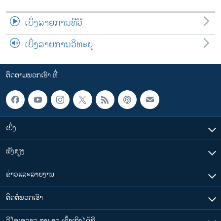
ເບິ່ງລາຍການທີວີ
ເບິ່ງລາຍການວິທະຍຸ
ຕິດຕາມພວກເຮົາ ທີ່
ເບິ່ງ
ຟັງສຽງ
ຂ່າວແລະລາຍງານ
ຕິດຕໍ່ພວກເຮົາ
ວີໂອເອລາວ ສາມາດ ເຂົ້າເຖິງໄດ້ທີ່