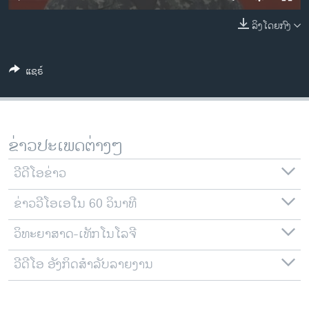
ວິທະຍາສາດ-ເທັກໂນໂລຈີ
ລິງໂດຍກົງ
ທຸລະກິດ
ພາສາອັງກິດ
ແຊຣ໌
ວີດີໂອ
ສຽງ
ລາຍການກະຈາຍສຽງ
ຂ່າວປະເພດຕ່າງໆ
ຕິດຕາມພວກເຮົາ ທີ່
ລາຍງານ
ວີດີໂອຂ່າວ
ຂ່າວວີໂອເອໃນ 60 ວິນາທີ
ພາສາຕ່າງໆ
ວິທະຍາສາດ-ເທັກໂນໂລຈີ
ວີດີໂອ ອັງກິດສຳລັບລາຍງານ