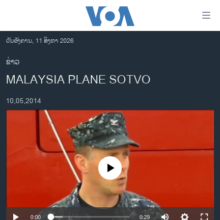
ລິ້ງ
ສຳຫລັບ
ເຂົ້າ
ວັນອັງຄານ, 11 ສິງຫາ 2026
ຫາ
ໂຮມເພຈ
ຂ່າວ
ຂ້າມ
ລາວ
MALAYSIA PLANE SOTVO
ຂ້າມ
ອາເມຣິກາ
ຂ້າມ
10,05,2014
ໄປ
ການເລືອກຕັ້ງ ປະທານາທີບໍດີ ສະຫະລັດ 2024
ຫາ
ຂ່າວ​ຈີນ
ຊອກ
ຄົ້ນ
ໂລກ
ເອເຊຍ
No media source currently available
ອິດສະຫຼະພາບດ້ານການຂ່າວ
ຊີວິດຊາວລາວ
ຊຸມຊົນຊາວລາວ
0:00
0:29