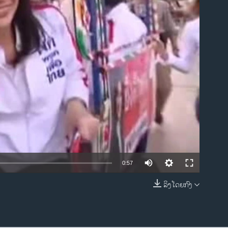
ble
0:57
ລິງໂດຍກົງ
EMBED