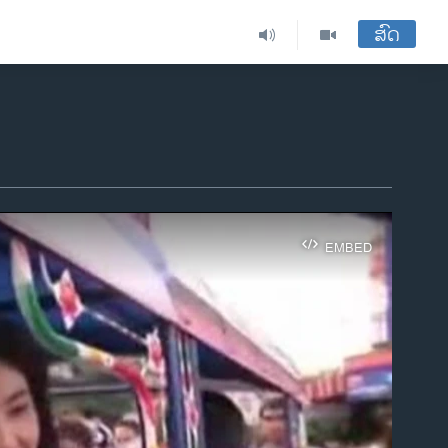
ສົດ
EMBED