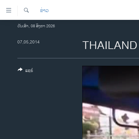
ລິ້ງ
ຂ່າວ
ສຳຫລັບ
ເຂົ້າ
ຄົ້ນຫາ
ວັນເສົາ, 08 ສິງຫາ 2026
ໂຮມເພຈ
ຫາ
ລາວ
THAILAND
07,05,2014
ຂ້າມ
ຂ້າມ
ອາເມຣິກາ
ຂ້າມ
ການເລືອກຕັ້ງ ປະທານາທີບໍດີ ສະຫະລັດ
ໄປ
2024
ແຊຣ໌
ຫາ
ຂ່າວ​ຈີນ
ຊອກ
ຄົ້ນ
ໂລກ
ເອເຊຍ
ອິດສະຫຼະພາບດ້ານການຂ່າວ
ຊີວິດຊາວລາວ
ຊຸມຊົນຊາວລາວ