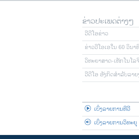
ຂ່າວປະເພດຕ່າງໆ
ວີດີໂອຂ່າວ
ຂ່າວວີໂອເອໃນ 60 ວິນາທ
ວິທະຍາສາດ-ເທັກໂນໂລຈ
ວີດີໂອ ອັງກິດສຳລັບລາ
ເບິ່ງລາຍການທີວີ
ເບິ່ງລາຍການວິທະຍຸ