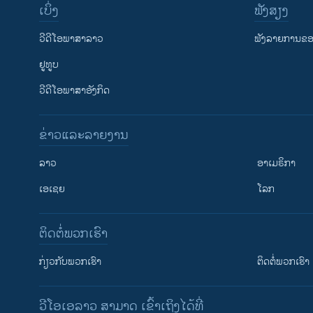
ເບິ່ງ
ຟັງສຽງ
ວີດີໂອພາສາລາວ
ຟັງລາຍການຂອງ
ຢູທູບ
ວີດີໂອພາສາອັງກິດ
ຂ່າວແລະລາຍງານ
ລາວ
ອາເມຣິກາ
ເອເຊຍ
ໂລກ
ຕິດຕໍ່ພວກເຮົາ
ກ່ຽວກັບພວກເຮົາ
ຕິດຕໍ່ພວກເຮົາ
ວີໂອເອລາວ ສາມາດ ເຂົ້າເຖິງໄດ້ທີ່