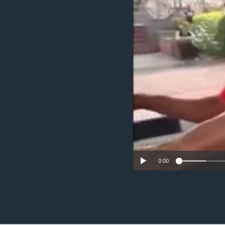
ວິທະຍາສາດ-ເທັກໂນໂລຈີ
ທຸລະກິດ
ພາສາອັງກິດ
ວີດີໂອ
ສຽງ
ລາຍການກະຈາຍສຽງ
ລາຍງານ
0:00