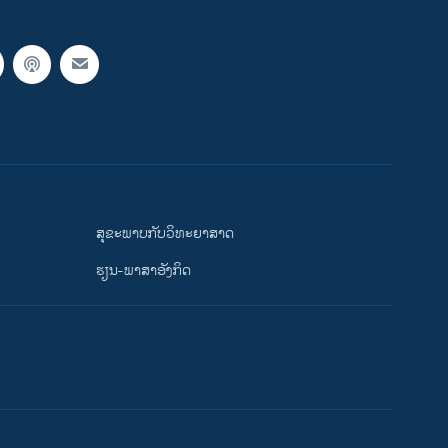
ສຸຂະພາບກັບວິທະຍາສາດ
ຮຽນ-ພາສາອັງກິດ