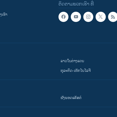
ຕິດຕາມພວກເຮົາ ທີ່
ເຮົາ
ລາວໃນຕ່າງແດນ
ທຸລະກິດ-ເທັກໂນໂລຈີ
ຟັງພອດແຄັສຕ໌