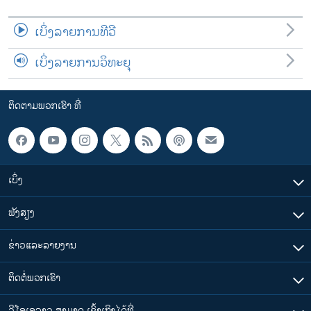
ເບິ່ງລາຍການທີວີ
ເບິ່ງລາຍການວິທະຍຸ
ຕິດຕາມພວກເຮົາ ທີ່
ເບິ່ງ
ຟັງສຽງ
ຂ່າວແລະລາຍງານ
ຕິດຕໍ່ພວກເຮົາ
ວີໂອເອລາວ ສາມາດ ເຂົ້າເຖິງໄດ້ທີ່