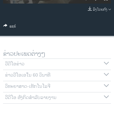
ວິທະຍາສາດ-ເທັກໂນໂລຈີ
ລິງໂດຍກົງ
ທຸລະກິດ
ພາສາອັງກິດ
ແຊຣ໌
ວີດີໂອ
ສຽງ
ລາຍການກະຈາຍສຽງ
ຂ່າວປະເພດຕ່າງໆ
ຕິດຕາມພວກເຮົາ ທີ່
ລາຍງານ
ວີດີໂອຂ່າວ
ຂ່າວວີໂອເອໃນ 60 ວິນາທີ
ພາສາຕ່າງໆ
ວິທະຍາສາດ-ເທັກໂນໂລຈີ
ວີດີໂອ ອັງກິດສຳລັບລາຍງານ