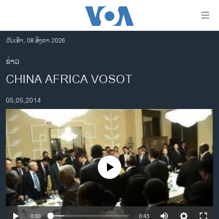
ລິ້ງ
ສຳຫລັບ
ເຂົ້າ
ວັນເສົາ, 08 ສິງຫາ 2026
ຫາ
ໂຮມເພຈ
ຂ່າວ
ຂ້າມ
ລາວ
CHINA AFRICA VOSOT
ຂ້າມ
ອາເມຣິກາ
ຂ້າມ
05,05,2014
ໄປ
ການເລືອກຕັ້ງ ປະທານາທີບໍດີ ສະຫະລັດ 2024
ຫາ
ຂ່າວ​ຈີນ
ຊອກ
ຄົ້ນ
ໂລກ
ເອເຊຍ
No media source currently available
ອິດສະຫຼະພາບດ້ານການຂ່າວ
ຊີວິດຊາວລາວ
ຊຸມຊົນຊາວລາວ
0:00
0:43