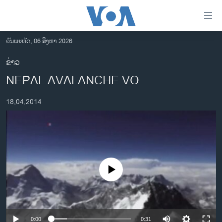
ລິ້ງ
ສຳຫລັບ
ເຂົ້າ
ວັນພະຫັດ, 06 ສິງຫາ 2026
ຫາ
ໂຮມເພຈ
ຂ່າວ
ຂ້າມ
ລາວ
NEPAL AVALANCHE VO
ຂ້າມ
ອາເມຣິກາ
ຂ້າມ
18,04,2014
ໄປ
ການເລືອກຕັ້ງ ປະທານາທີບໍດີ ສະຫະລັດ 2024
ຫາ
ຂ່າວ​ຈີນ
ຊອກ
ຄົ້ນ
ໂລກ
ເອເຊຍ
No media source currently available
ອິດສະຫຼະພາບດ້ານການຂ່າວ
ຊີວິດຊາວລາວ
ຊຸມຊົນຊາວລາວ
0:00
0:31