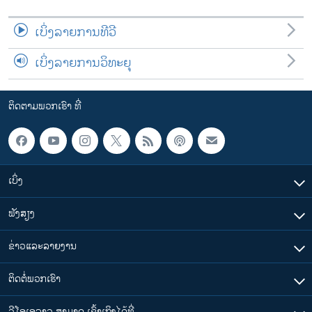
ເບິ່ງລາຍການທີວີ
ເບິ່ງລາຍການວິທະຍຸ
ຕິດຕາມພວກເຮົາ ທີ່
ເບິ່ງ
ຟັງສຽງ
ຂ່າວແລະລາຍງານ
ຕິດຕໍ່ພວກເຮົາ
ວີໂອເອລາວ ສາມາດ ເຂົ້າເຖິງໄດ້ທີ່