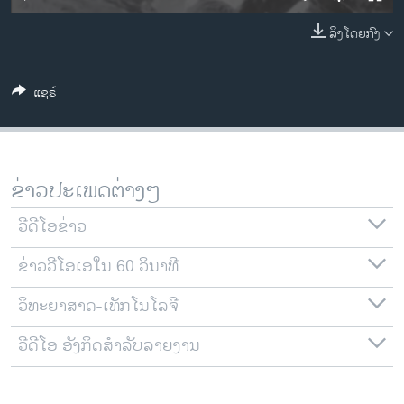
ວິທະຍາສາດ-ເທັກໂນໂລຈີ
ລິງໂດຍກົງ
ທຸລະກິດ
ພາສາອັງກິດ
ແຊຣ໌
ວີດີໂອ
ສຽງ
ລາຍການກະຈາຍສຽງ
ຂ່າວປະເພດຕ່າງໆ
ຕິດຕາມພວກເຮົາ ທີ່
ລາຍງານ
ວີດີໂອຂ່າວ
ຂ່າວວີໂອເອໃນ 60 ວິນາທີ
ພາສາຕ່າງໆ
ວິທະຍາສາດ-ເທັກໂນໂລຈີ
ວີດີໂອ ອັງກິດສຳລັບລາຍງານ