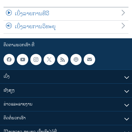
ເບິ່ງລາຍການທີວີ
ເບິ່ງລາຍການວິທະຍຸ
ຕິດຕາມພວກເຮົາ ທີ່
ເບິ່ງ
ຟັງສຽງ
ຂ່າວແລະລາຍງານ
ຕິດຕໍ່ພວກເຮົາ
ວີໂອເອລາວ ສາມາດ ເຂົ້າເຖິງໄດ້ທີ່