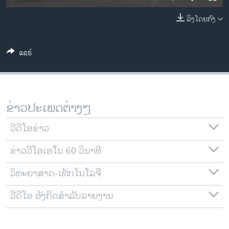
ວິທະຍາສາດ-ເທັກໂນໂລຈີ
ລິງໂດຍກົງ
ທຸລະກິດ
ພາສາອັງກິດ
ແຊຣ໌
ວີດີໂອ
ສຽງ
ລາຍການກະຈາຍສຽງ
ຂ່າວປະເພດຕ່າງໆ
ຕິດຕາມພວກເຮົາ ທີ່
ລາຍງານ
ວີດີໂອຂ່າວ
ຂ່າວວີໂອເອໃນ 60 ວິນາທີ
ພາສາຕ່າງໆ
ວິທະຍາສາດ-ເທັກໂນໂລຈີ
ວີດີໂອ ອັງກິດສຳລັບລາຍງານ