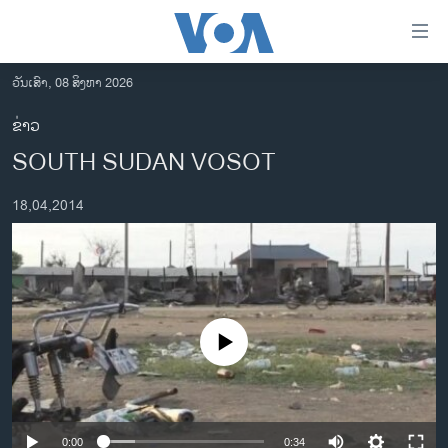
ລິ້ງ
ສຳຫລັບ
ເຂົ້າ
ວັນເສົາ, 08 ສິງຫາ 2026
ຫາ
ໂຮມເພຈ
ຂ່າວ
ຂ້າມ
ລາວ
SOUTH SUDAN VOSOT
ຂ້າມ
ອາເມຣິກາ
ຂ້າມ
18,04,2014
ໄປ
ການເລືອກຕັ້ງ ປະທານາທີບໍດີ ສະຫະລັດ 2024
ຫາ
ຂ່າວ​ຈີນ
ຊອກ
ຄົ້ນ
ໂລກ
ເອເຊຍ
No media source currently available
ອິດສະຫຼະພາບດ້ານການຂ່າວ
ຊີວິດຊາວລາວ
ຊຸມຊົນຊາວລາວ
0:00
0:34