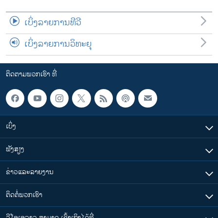
ເບິ່ງລາຍການທີວີ
ເບິ່ງລາຍການວິທະຍຸ
ຕິດຕາມພວກເຮົາ ທີ່
ເບິ່ງ
ຟັງສຽງ
ຂ່າວແລະລາຍງານ
ຕິດຕໍ່ພວກເຮົາ
ວີໂອເອລາວ ສາມາດ ເຂົ້າເຖິງໄດ້ທີ່