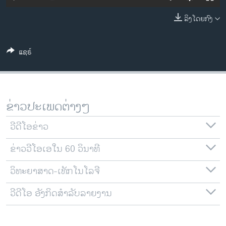
ວິທະຍາສາດ-ເທັກໂນໂລຈີ
ລິງໂດຍກົງ
ທຸລະກິດ
ພາສາອັງກິດ
ແຊຣ໌
ວີດີໂອ
ສຽງ
ລາຍການກະຈາຍສຽງ
ຂ່າວປະເພດຕ່າງໆ
ຕິດຕາມພວກເຮົາ ທີ່
ລາຍງານ
ວີດີໂອຂ່າວ
ຂ່າວວີໂອເອໃນ 60 ວິນາທີ
ພາສາຕ່າງໆ
ວິທະຍາສາດ-ເທັກໂນໂລຈີ
ວີດີໂອ ອັງກິດສຳລັບລາຍງານ