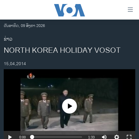
ລິ້ງ
ສຳຫລັບ
ເຂົ້າ
ວັນອາທິດ, 09 ສິງຫາ 2026
ຫາ
ໂຮມເພຈ
ຂ່າວ
ຂ້າມ
ລາວ
NORTH KOREA HOLIDAY VOSOT
ຂ້າມ
ອາເມຣິກາ
ຂ້າມ
15,04,2014
ໄປ
ການເລືອກຕັ້ງ ປະທານາທີບໍດີ ສະຫະລັດ 2024
ຫາ
ຂ່າວ​ຈີນ
ຊອກ
ຄົ້ນ
ໂລກ
ເອເຊຍ
No media source currently available
ອິດສະຫຼະພາບດ້ານການຂ່າວ
ຊີວິດຊາວລາວ
ຊຸມຊົນຊາວລາວ
0:00
1:33