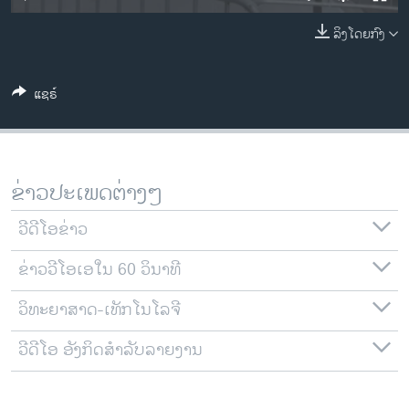
ວິທະຍາສາດ-ເທັກໂນໂລຈີ
ລິງໂດຍກົງ
ທຸລະກິດ
ພາສາອັງກິດ
ແຊຣ໌
ວີດີໂອ
ສຽງ
ລາຍການກະຈາຍສຽງ
ຂ່າວປະເພດຕ່າງໆ
ຕິດຕາມພວກເຮົາ ທີ່
ລາຍງານ
ວີດີໂອຂ່າວ
ຂ່າວວີໂອເອໃນ 60 ວິນາທີ
ພາສາຕ່າງໆ
ວິທະຍາສາດ-ເທັກໂນໂລຈີ
ວີດີໂອ ອັງກິດສຳລັບລາຍງານ