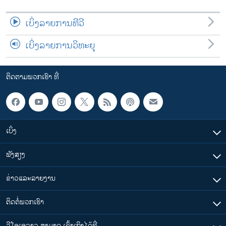
ເບິ່ງລາຍການທີວີ
ເບິ່ງລາຍການວິທະຍຸ
ຕິດຕາມພວກເຮົາ ທີ່
ເບິ່ງ
ຟັງສຽງ
ຂ່າວແລະລາຍງານ
ຕິດຕໍ່ພວກເຮົາ
ວີໂອເອລາວ ສາມາດ ເຂົ້າເຖິງໄດ້ທີ່