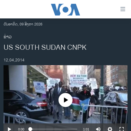
ລິ້ງ
ສຳຫລັບ
ເຂົ້າ
ວັນອາທິດ, 09 ສິງຫາ 2026
ຫາ
ໂຮມເພຈ
ຂ່າວ
ຂ້າມ
ລາວ
US SOUTH SUDAN CNPK
ຂ້າມ
ອາເມຣິກາ
ຂ້າມ
12,04,2014
ໄປ
ການເລືອກຕັ້ງ ປະທານາທີບໍດີ ສະຫະລັດ 2024
ຫາ
ຂ່າວ​ຈີນ
ຊອກ
ຄົ້ນ
ໂລກ
ເອເຊຍ
No media source currently available
ອິດສະຫຼະພາບດ້ານການຂ່າວ
ຊີວິດຊາວລາວ
ຊຸມຊົນຊາວລາວ
0:00
1:01