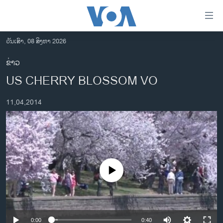
ລິ້ງ
ສຳຫລັບ
ເຂົ້າ
ວັນເສົາ, 08 ສິງຫາ 2026
ຫາ
ໂຮມເພຈ
ຂ່າວ
ຂ້າມ
ລາວ
US CHERRY BLOSSOM VO
ຂ້າມ
ອາເມຣິກາ
ຂ້າມ
11,04,2014
ໄປ
ການເລືອກຕັ້ງ ປະທານາທີບໍດີ ສະຫະລັດ 2024
ຫາ
ຂ່າວ​ຈີນ
ຊອກ
ຄົ້ນ
ໂລກ
ເອເຊຍ
No media source currently available
ອິດສະຫຼະພາບດ້ານການຂ່າວ
ຊີວິດຊາວລາວ
ຊຸມຊົນຊາວລາວ
0:00
0:40