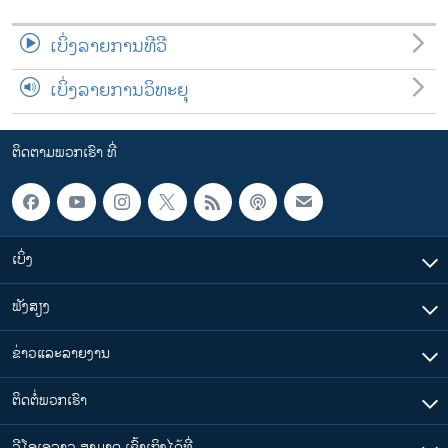
ເບິ່ງລາຍການທີວີ
ເບິ່ງລາຍການວິທະຍຸ
ຕິດຕາມພວກເຮົາ ທີ່
ເບິ່ງ
ຟັງສຽງ
ຂ່າວແລະລາຍງານ
ຕິດຕໍ່ພວກເຮົາ
ວີໂອເອລາວ ສາມາດ ເຂົ້າເຖິງໄດ້ທີ່