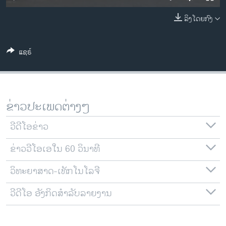
ວິທະຍາສາດ-ເທັກໂນໂລຈີ
ລິງໂດຍກົງ
ທຸລະກິດ
ພາສາອັງກິດ
ແຊຣ໌
ວີດີໂອ
ສຽງ
ລາຍການກະຈາຍສຽງ
ຂ່າວປະເພດຕ່າງໆ
ຕິດຕາມພວກເຮົາ ທີ່
ລາຍງານ
ວີດີໂອຂ່າວ
ຂ່າວວີໂອເອໃນ 60 ວິນາທີ
ພາສາຕ່າງໆ
ວິທະຍາສາດ-ເທັກໂນໂລຈີ
ວີດີໂອ ອັງກິດສຳລັບລາຍງານ