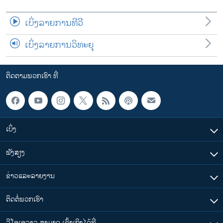
ເບິ່ງລາຍການທີວີ
ເບິ່ງລາຍການວິທະຍຸ
ຕິດຕາມພວກເຮົາ ທີ່
ເບິ່ງ
ຟັງສຽງ
ຂ່າວແລະລາຍງານ
ຕິດຕໍ່ພວກເຮົາ
ວີໂອເອລາວ ສາມາດ ເຂົ້າເຖິງໄດ້ທີ່