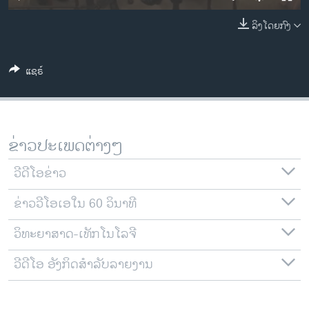
ວິທະຍາສາດ-ເທັກໂນໂລຈີ
ລິງໂດຍກົງ
ທຸລະກິດ
ພາສາອັງກິດ
ແຊຣ໌
ວີດີໂອ
ສຽງ
ລາຍການກະຈາຍສຽງ
ຂ່າວປະເພດຕ່າງໆ
ຕິດຕາມພວກເຮົາ ທີ່
ລາຍງານ
ວີດີໂອຂ່າວ
ຂ່າວວີໂອເອໃນ 60 ວິນາທີ
ພາສາຕ່າງໆ
ວິທະຍາສາດ-ເທັກໂນໂລຈີ
ວີດີໂອ ອັງກິດສຳລັບລາຍງານ