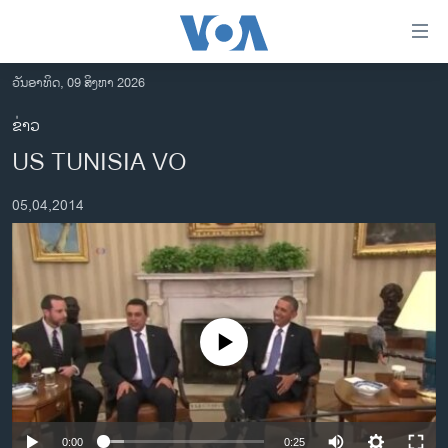
ລິ້ງ
ສຳຫລັບ
ເຂົ້າ
ວັນອາທິດ, 09 ສິງຫາ 2026
ຫາ
ໂຮມເພຈ
ຂ່າວ
ຂ້າມ
ລາວ
US TUNISIA VO
ຂ້າມ
ອາເມຣິກາ
ຂ້າມ
05,04,2014
ໄປ
ການເລືອກຕັ້ງ ປະທານາທີບໍດີ ສະຫະລັດ 2024
ຫາ
ຂ່າວ​ຈີນ
ຊອກ
ຄົ້ນ
ໂລກ
ເອເຊຍ
No media source currently available
ອິດສະຫຼະພາບດ້ານການຂ່າວ
ຊີວິດຊາວລາວ
ຊຸມຊົນຊາວລາວ
0:00
0:25