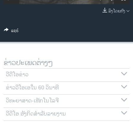
ວິທະຍາສາດ-ເທັກໂນໂລຈີ
ລິງໂດຍກົງ
ທຸລະກິດ
ພາສາອັງກິດ
ແຊຣ໌
ວີດີໂອ
ສຽງ
ລາຍການກະຈາຍສຽງ
ຂ່າວປະເພດຕ່າງໆ
ຕິດຕາມພວກເຮົາ ທີ່
ລາຍງານ
ວີດີໂອຂ່າວ
ຂ່າວວີໂອເອໃນ 60 ວິນາທີ
ພາສາຕ່າງໆ
ວິທະຍາສາດ-ເທັກໂນໂລຈີ
ວີດີໂອ ອັງກິດສຳລັບລາຍງານ