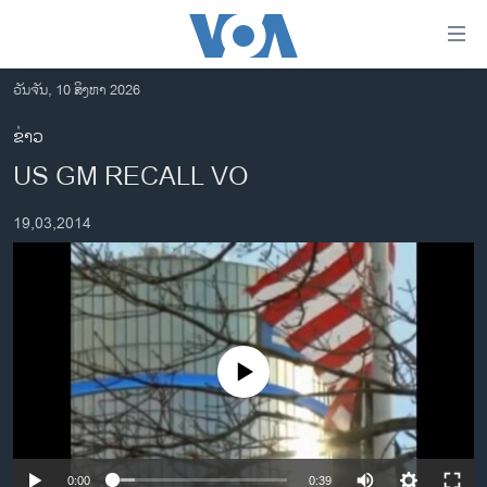
ລິ້ງ
ສຳຫລັບ
ເຂົ້າ
ວັນຈັນ, 10 ສິງຫາ 2026
ຫາ
ໂຮມເພຈ
ຂ່າວ
ຂ້າມ
ລາວ
US GM RECALL VO
ຂ້າມ
ອາເມຣິກາ
ຂ້າມ
19,03,2014
ໄປ
ການເລືອກຕັ້ງ ປະທານາທີບໍດີ ສະຫະລັດ 2024
ຫາ
ຂ່າວ​ຈີນ
ຊອກ
ຄົ້ນ
ໂລກ
ເອເຊຍ
No media source currently available
ອິດສະຫຼະພາບດ້ານການຂ່າວ
ຊີວິດຊາວລາວ
ຊຸມຊົນຊາວລາວ
0:00
0:39