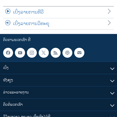
ເບິ່ງລາຍການທີວີ
ເບິ່ງລາຍການວິທະຍຸ
ຕິດຕາມພວກເຮົາ ທີ່
ເບິ່ງ
ຟັງສຽງ
ຂ່າວແລະລາຍງານ
ຕິດຕໍ່ພວກເຮົາ
ວີໂອເອລາວ ສາມາດ ເຂົ້າເຖິງໄດ້ທີ່