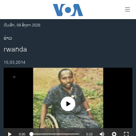
ລິ້ງ
ສຳຫລັບ
ເຂົ້າ
ວັນເສົາ, 08 ສິງຫາ 2026
ຫາ
ໂຮມເພຈ
ຂ່າວ
ຂ້າມ
ລາວ
rwanda
ຂ້າມ
ອາເມຣິກາ
ຂ້າມ
15,03,2014
ໄປ
ການເລືອກຕັ້ງ ປະທານາທີບໍດີ ສະຫະລັດ 2024
ຫາ
ຂ່າວ​ຈີນ
ຊອກ
ຄົ້ນ
ໂລກ
ເອເຊຍ
No media source currently available
ອິດສະຫຼະພາບດ້ານການຂ່າວ
ຊີວິດຊາວລາວ
ຊຸມຊົນຊາວລາວ
0:00
0:15