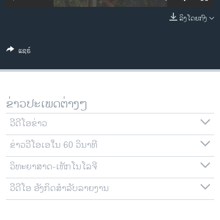
ວິທະຍາສາດ-ເທັກໂນໂລຈີ
ລິງໂດຍກົງ
ທຸລະກິດ
ພາສາອັງກິດ
ແຊຣ໌
ວີດີໂອ
ສຽງ
ລາຍການກະຈາຍສຽງ
ຂ່າວປະເພດຕ່າງໆ
ຕິດຕາມພວກເຮົາ ທີ່
ລາຍງານ
ວີດີໂອຂ່າວ
ຂ່າວວີໂອເອໃນ 60 ວິນາທີ
ພາສາຕ່າງໆ
ວິທະຍາສາດ-ເທັກໂນໂລຈີ
ວີດີໂອ ອັງກິດສຳລັບລາຍງານ