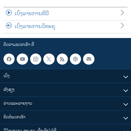
ເບິ່ງລາຍການທີວີ
ເບິ່ງລາຍການວິທະຍຸ
ຕິດຕາມພວກເຮົາ ທີ່
ເບິ່ງ
ຟັງສຽງ
ຂ່າວແລະລາຍງານ
ຕິດຕໍ່ພວກເຮົາ
ວີໂອເອລາວ ສາມາດ ເຂົ້າເຖິງໄດ້ທີ່