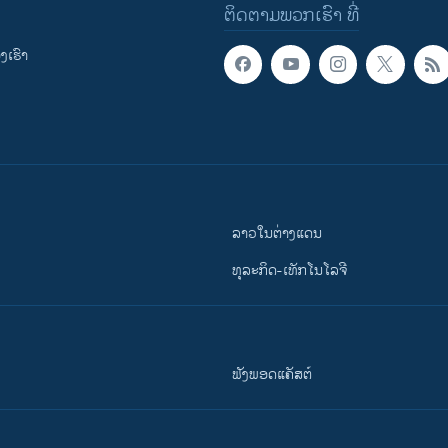
ຕິດຕາມພວກເຮົາ ທີ່
ເຮົາ
ລາວໃນຕ່າງແດນ
ທຸລະກິດ-ເທັກໂນໂລຈີ
ຟັງພອດແຄັສຕ໌