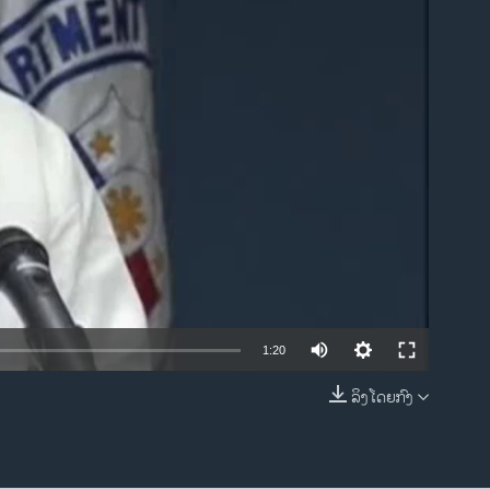
ble
1:20
ລິງໂດຍກົງ
EMBED