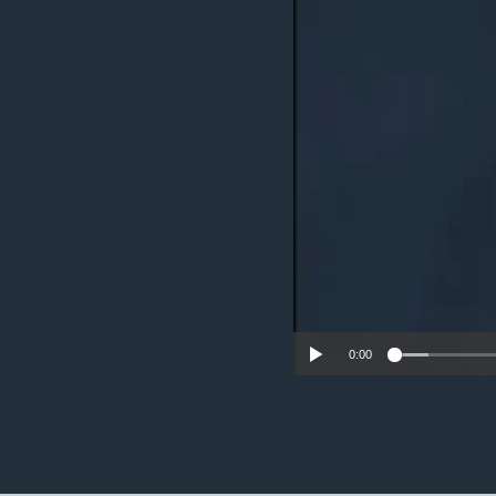
ວິທະຍາສາດ-ເທັກໂນໂລຈີ
ທຸລະກິດ
ພາສາອັງກິດ
ວີດີໂອ
ສຽງ
ລາຍການກະຈາຍສຽງ
ລາຍງານ
0:00