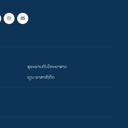
ສຸຂະພາບກັບວິທະຍາສາດ
ຮຽນ-ພາສາອັງກິດ