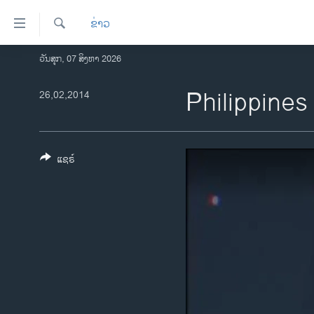
ລິ້ງ
ຂ່າວ
ສຳຫລັບ
ເຂົ້າ
ຄົ້ນຫາ
ວັນສຸກ, 07 ສິງຫາ 2026
ໂຮມເພຈ
ຫາ
ລາວ
Philippines
26,02,2014
ຂ້າມ
ຂ້າມ
ອາເມຣິກາ
ຂ້າມ
ການເລືອກຕັ້ງ ປະທານາທີບໍດີ ສະຫະລັດ
ໄປ
2024
ແຊຣ໌
ຫາ
ຂ່າວ​ຈີນ
ຊອກ
ຄົ້ນ
ໂລກ
ເອເຊຍ
ອິດສະຫຼະພາບດ້ານການຂ່າວ
ຊີວິດຊາວລາວ
ຊຸມຊົນຊາວລາວ