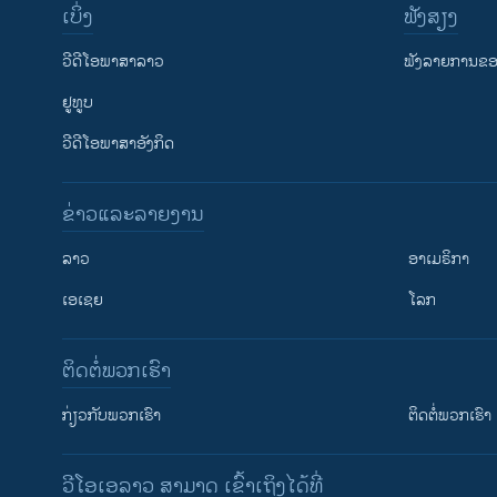
ເບິ່ງ
ຟັງສຽງ
ວີດີໂອພາສາລາວ
ຟັງລາຍການຂອງ
ຢູທູບ
ວີດີໂອພາສາອັງກິດ
ຂ່າວແລະລາຍງານ
ລາວ
ອາເມຣິກາ
ເອເຊຍ
ໂລກ
ຕິດຕໍ່ພວກເຮົາ
ກ່ຽວກັບພວກເຮົາ
ຕິດຕໍ່ພວກເຮົາ
ວີໂອເອລາວ ສາມາດ ເຂົ້າເຖິງໄດ້ທີ່