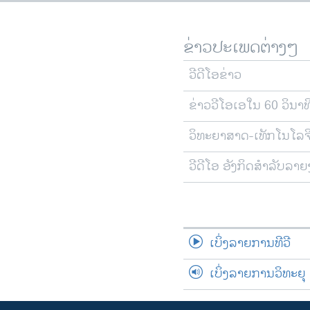
ຂ່າວປະເພດຕ່າງໆ
ວີດີໂອຂ່າວ
ຂ່າວວີໂອເອໃນ 60 ວິນາທ
ວິທະຍາສາດ-ເທັກໂນໂລຈ
ວີດີໂອ ອັງກິດສຳລັບລາ
ເບິ່ງລາຍການທີວີ
ເບິ່ງລາຍການວິທະຍຸ