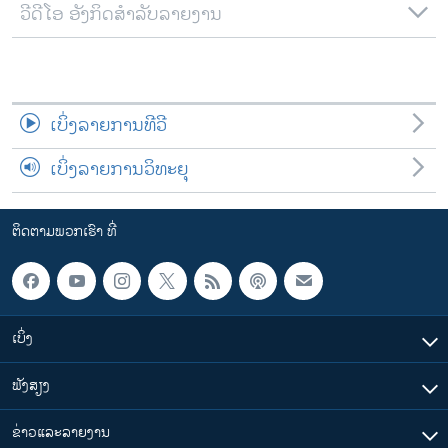
ວີດີໂອ ອັງກິດສຳລັບລາຍງານ
ເບິ່ງລາຍການທີວີ
ເບິ່ງລາຍການວິທະຍຸ
ຕິດຕາມພວກເຮົາ ທີ່
ເບິ່ງ
ຟັງສຽງ
ຂ່າວແລະລາຍງານ