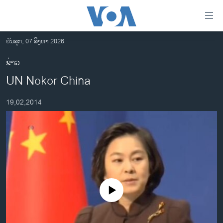
ລິ້ງ
ສຳຫລັບ
ເຂົ້າ
ວັນສຸກ, 07 ສິງຫາ 2026
ຫາ
ໂຮມເພຈ
ຂ່າວ
ຂ້າມ
ລາວ
UN Nokor China
ຂ້າມ
ອາເມຣິກາ
ຂ້າມ
19,02,2014
ໄປ
ການເລືອກຕັ້ງ ປະທານາທີບໍດີ ສະຫະລັດ 2024
ຫາ
ຂ່າວ​ຈີນ
ຊອກ
ຄົ້ນ
ໂລກ
ເອເຊຍ
ອິດສະຫຼະພາບດ້ານການຂ່າວ
No media source currently available
ຊີວິດຊາວລາວ
ຊຸມຊົນຊາວລາວ