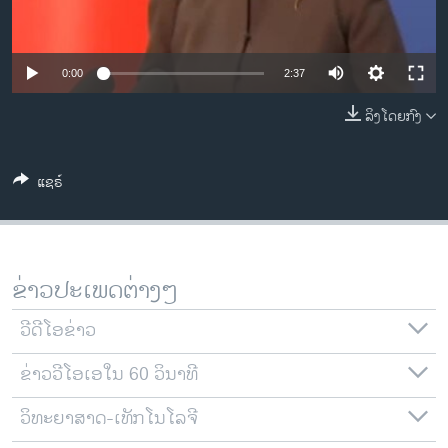
ວິທະຍາສາດ-ເທັກໂນໂລຈີ
ທຸລະກິດ
0:00
2:37
ພາສາອັງກິດ
ລິງໂດຍກົງ
ວີດີໂອ
ສຽງ
ແຊຣ໌
ລາຍການກະຈາຍສຽງ
ຕິດຕາມພວກເຮົາ ທີ່
ລາຍງານ
ຂ່າວປະເພດຕ່າງໆ
ພາສາຕ່າງໆ
ວີດີໂອຂ່າວ
ຂ່າວວີໂອເອໃນ 60 ວິນາທີ
ວິທະຍາສາດ-ເທັກໂນໂລຈີ