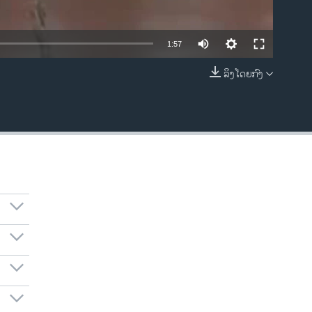
1:57
ລິງໂດຍກົງ
EMBED