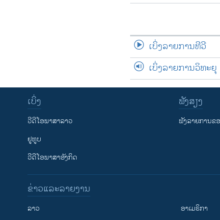
ເບິ່ງລາຍການທີວີ
ເບິ່ງລາຍການວິທະຍຸ
ເບິ່ງ
ຟັງສຽງ
ວີດີໂອພາສາລາວ
ຟັງລາຍການຂອງ
ຢູທູບ
ວີດີໂອພາສາອັງກິດ
ຂ່າວແລະລາຍງານ
ລາວ
ອາເມຣິກາ