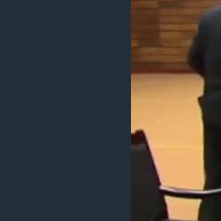
ວິທະຍາສາດ-ເທັກໂນໂລຈີ
ທຸລະກິດ
ພາສາອັງກິດ
ວີດີໂອ
ສຽງ
ລາຍການກະຈາຍສຽງ
ລາຍງານ