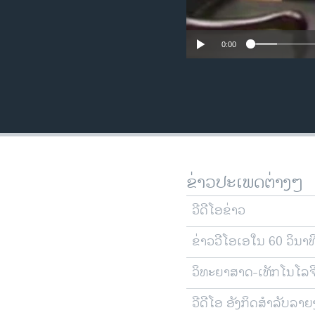
0:00
ຂ່າວປະເພດຕ່າງໆ
ວີດີໂອຂ່າວ
ຂ່າວວີໂອເອໃນ 60 ວິນາທ
ວິທະຍາສາດ-ເທັກໂນໂລຈ
ວີດີໂອ ອັງກິດສຳລັບລາ