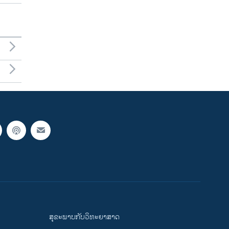
ສຸຂະພາບກັບວິທະຍາສາດ