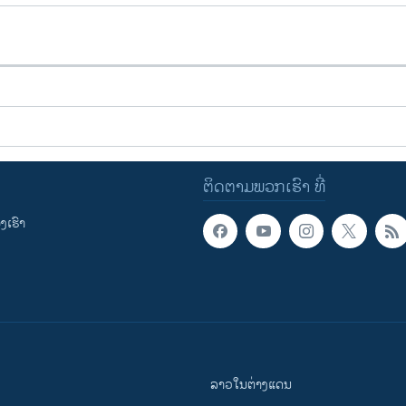
ຕິດຕາມພວກເຮົາ ທີ່
ເຮົາ
ລາວໃນຕ່າງແດນ