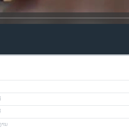
ີ
ີ
ຍງານ