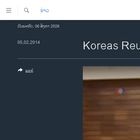
ລິ້ງ
ຂ່າວ
ສຳຫລັບ
ເຂົ້າ
ຄົ້ນຫາ
ວັນພະຫັດ, 06 ສິງຫາ 2026
ໂຮມເພຈ
ຫາ
ລາວ
Koreas Re
05,02,2014
ຂ້າມ
ຂ້າມ
ອາເມຣິກາ
ຂ້າມ
ການເລືອກຕັ້ງ ປະທານາທີບໍດີ ສະຫະລັດ
ໄປ
2024
ແຊຣ໌
ຫາ
ຂ່າວ​ຈີນ
ຊອກ
ຄົ້ນ
ໂລກ
ເອເຊຍ
ອິດສະຫຼະພາບດ້ານການຂ່າວ
ຊີວິດຊາວລາວ
ຊຸມຊົນຊາວລາວ