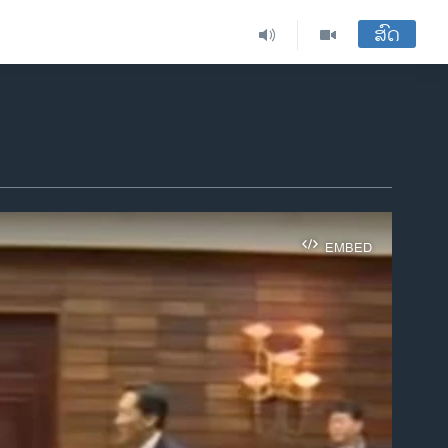
ສົດ
EMBED