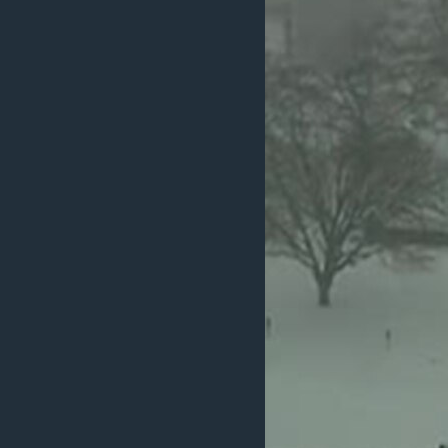
ວິທະຍາສາດ-ເທັກໂນໂລຈີ
ທຸລະກິດ
ພາສາອັງກິດ
ວີດີໂອ
ສຽງ
ລາຍການກະຈາຍສຽງ
ລາຍງານ