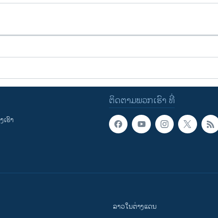
ຕິດຕາມພວກເຮົາ ທີ່
ເຮົາ
ລາວໃນຕ່າງແດນ