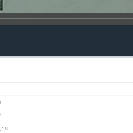
ີ
ີ
ຍງານ