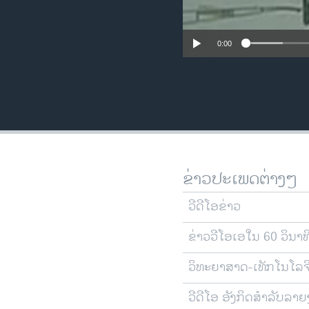
0:00
ຂ່າວປະເພດຕ່າງໆ
ວີດີໂອຂ່າວ
ຂ່າວວີໂອເອໃນ 60 ວິນາທ
ວິທະຍາສາດ-ເທັກໂນໂລຈ
ວີດີໂອ ອັງກິດສຳລັບລາ