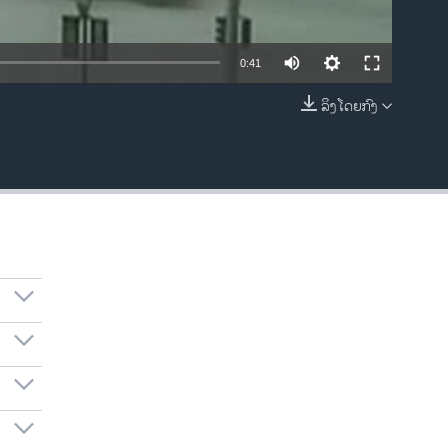
0:41
ລິງໂດຍກົງ
EMBED