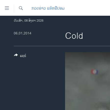
ລິ້ງ
ກວດຂ່າວ ແທ້ຫລືປອມ
ສຳຫລັບ
ເຂົ້າ
ຄົ້ນຫາ
ວັນເສົາ, 08 ສິງຫາ 2026
ໂຮມເພຈ
ຫາ
ລາວ
Cold
06,01,2014
ຂ້າມ
ຂ້າມ
ອາເມຣິກາ
ຂ້າມ
ການເລືອກຕັ້ງ ປະທານາທີບໍດີ ສະຫະລັດ
ໄປ
2024
ແຊຣ໌
ຫາ
ຂ່າວ​ຈີນ
ຊອກ
ຄົ້ນ
ໂລກ
ເອເຊຍ
ອິດສະຫຼະພາບດ້ານການຂ່າວ
ຊີວິດຊາວລາວ
ຊຸມຊົນຊາວລາວ