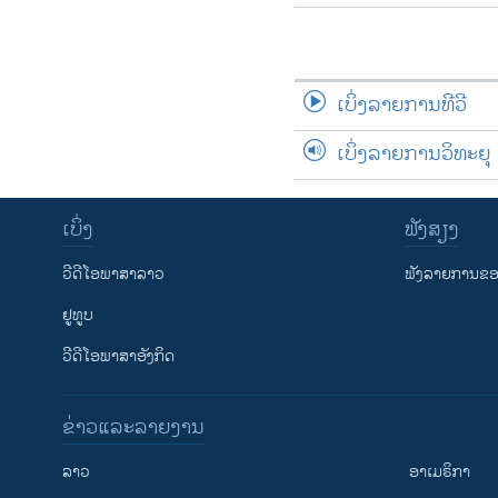
ເບິ່ງລາຍການທີວີ
ເບິ່ງລາຍການວິທະຍຸ
ເບິ່ງ
ຟັງສຽງ
ວີດີໂອພາສາລາວ
ຟັງລາຍການຂອງ
ຢູທູບ
ວີດີໂອພາສາອັງກິດ
ຂ່າວແລະລາຍງານ
ລາວ
ອາເມຣິກາ