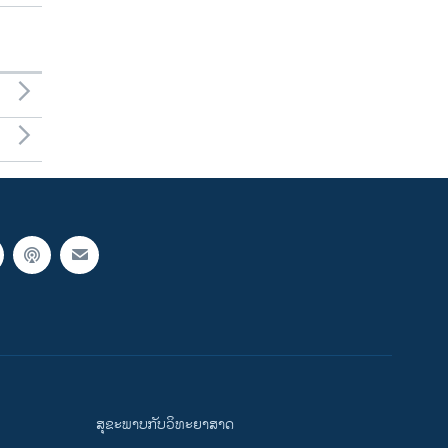
ສຸຂະພາບກັບວິທະຍາສາດ