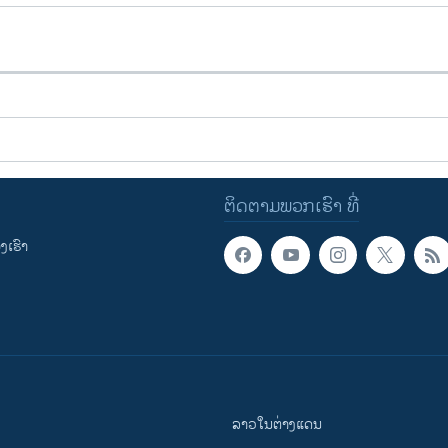
ຕິດຕາມພວກເຮົາ ທີ່
ເຮົາ
ລາວໃນຕ່າງແດນ