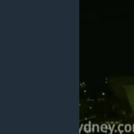
ວິທະຍາສາດ-ເທັກໂນໂລຈີ
ທຸລະກິດ
ພາສາອັງກິດ
ວີດີໂອ
ສຽງ
ລາຍການກະຈາຍສຽງ
ລາຍງານ