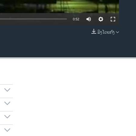
0:52
ລິງໂດຍກົງ
EMBED