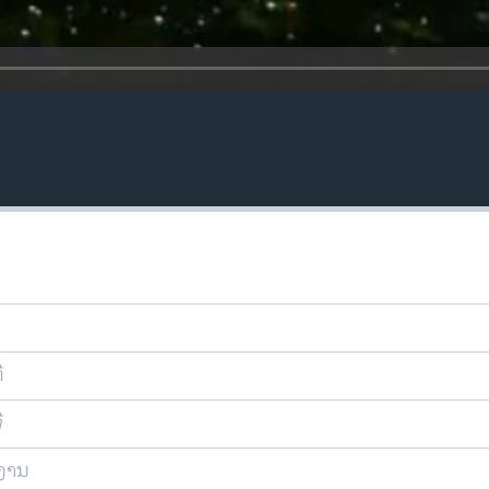
ີ
ີ
ຍງານ