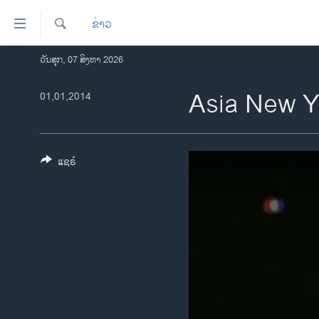
ລິ້ງ
ຂ່າວ
ສຳຫລັບ
ເຂົ້າ
ຄົ້ນຫາ
ວັນສຸກ, 07 ສິງຫາ 2026
ໂຮມເພຈ
ຫາ
ລາວ
Asia New Y
01,01,2014
ຂ້າມ
ຂ້າມ
ອາເມຣິກາ
ຂ້າມ
ການເລືອກຕັ້ງ ປະທານາທີບໍດີ ສະຫະລັດ
ໄປ
2024
ແຊຣ໌
ຫາ
ຂ່າວ​ຈີນ
ຊອກ
ຄົ້ນ
ໂລກ
ເອເຊຍ
ອິດສະຫຼະພາບດ້ານການຂ່າວ
ຊີວິດຊາວລາວ
ຊຸມຊົນຊາວລາວ