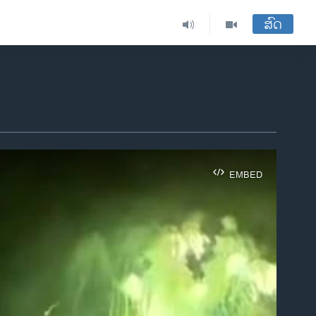
ສົດ
EMBED