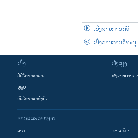
ເບິ່ງລາຍການທີວີ
ເບິ່ງລາຍການວິທະຍຸ
ເບິ່ງ
ຟັງສຽງ
ວີດີໂອພາສາລາວ
ຟັງລາຍການຂອງ
ຢູທູບ
ວີດີໂອພາສາອັງກິດ
ຂ່າວແລະລາຍງານ
ລາວ
ອາເມຣິກາ