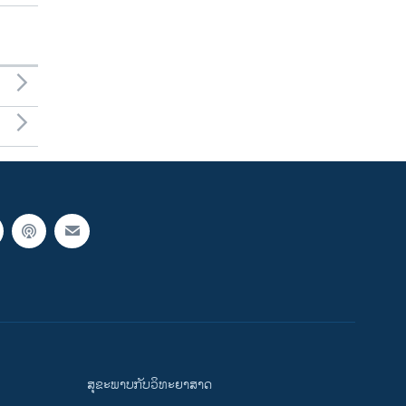
ສຸຂະພາບກັບວິທະຍາສາດ