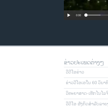
0:00
ຂ່າວປະເພດຕ່າງໆ
ວີດີໂອຂ່າວ
ຂ່າວວີໂອເອໃນ 60 ວິນາທ
ວິທະຍາສາດ-ເທັກໂນໂລຈ
ວີດີໂອ ອັງກິດສຳລັບລາ