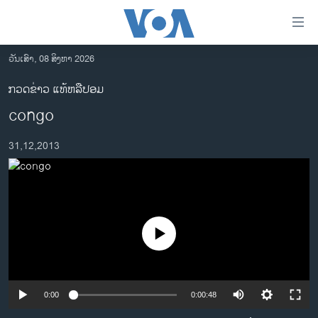
ລິ້ງ
ສຳຫລັບ
ເຂົ້າ
ວັນເສົາ, 08 ສິງຫາ 2026
ຫາ
ໂຮມເພຈ
ກວດຂ່າວ ແທ້ຫລືປອມ
ຂ້າມ
ລາວ
congo
ຂ້າມ
ອາເມຣິກາ
ຂ້າມ
31,12,2013
ໄປ
ການເລືອກຕັ້ງ ປະທານາທີບໍດີ ສະຫະລັດ 2024
ຫາ
ຂ່າວ​ຈີນ
ຊອກ
ຄົ້ນ
ໂລກ
ເອເຊຍ
No media source currently available
ອິດສະຫຼະພາບດ້ານການຂ່າວ
ຊີວິດຊາວລາວ
0:00
0:00:48
ຊຸມຊົນຊາວລາວ