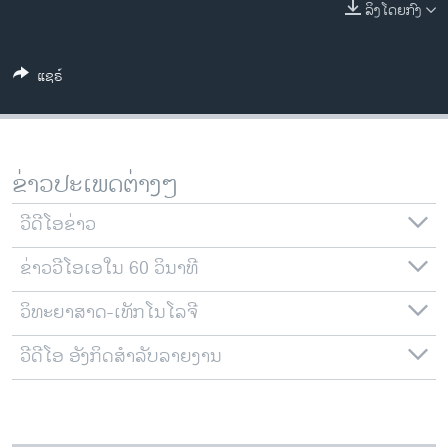
ລິງໂດຍກົງ
ວິທະຍາສາດ-ເທັກໂນໂລຈີ
ທຸລະກິດ
ແຊຣ໌
ພາສາອັງກິດ
ວີດີໂອ
ສຽງ
ຂ່າວປະເພດຕ່າງໆ
ລາຍການກະຈາຍສຽງ
ຕິດຕາມພວກເຮົາ ທີ່
ວີດີໂອຂ່າວ
ລາຍງານ
ຂ່າວວີໂອເອໃນ 60 ວິນາທີ
ພາສາຕ່າງໆ
ວິທະຍາສາດ-ເທັກໂນໂລຈີ
ວີດີໂອ ອັງກິດສຳລັບລາຍງານ