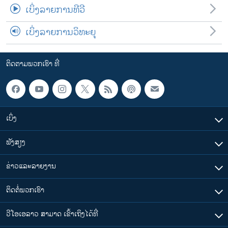
ເບິ່ງລາຍການທີວີ
ເບິ່ງລາຍການວິທະຍຸ
ຕິດຕາມພວກເຮົາ ທີ່
ເບິ່ງ
ຟັງສຽງ
ຂ່າວແລະລາຍງານ
ຕິດຕໍ່ພວກເຮົາ
ວີໂອເອລາວ ສາມາດ ເຂົ້າເຖິງໄດ້ທີ່