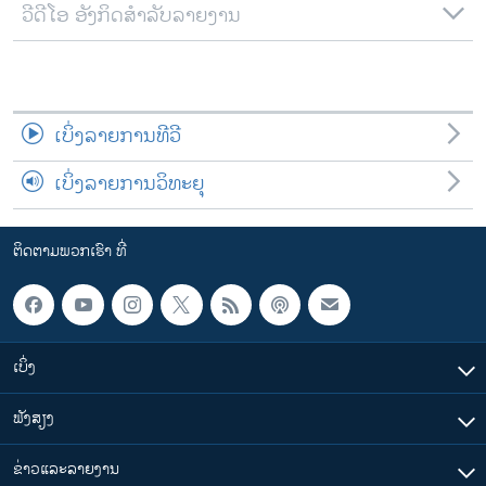
ວີດີໂອ ອັງກິດສຳລັບລາຍງານ
ເບິ່ງລາຍການທີວີ
ເບິ່ງລາຍການວິທະຍຸ
ຕິດຕາມພວກເຮົາ ທີ່
ເບິ່ງ
ຟັງສຽງ
ຂ່າວແລະລາຍງານ