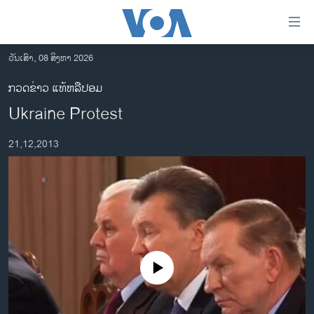
ລິ້ງ
ສຳຫລັບ
ເຂົ້າ
ວັນເສົາ, 08 ສິງຫາ 2026
ຫາ
ໂຮມເພຈ
ກວດຂ່າວ ແທ້ຫລືປອມ
ຂ້າມ
ລາວ
Ukraine Protest
ຂ້າມ
ອາເມຣິກາ
ຂ້າມ
21,12,2013
ໄປ
ການເລືອກຕັ້ງ ປະທານາທີບໍດີ ສະຫະລັດ 2024
ຫາ
ຂ່າວ​ຈີນ
ຊອກ
ຄົ້ນ
ໂລກ
ເອເຊຍ
ອິດສະຫຼະພາບດ້ານການຂ່າວ
No media source currently available
ຊີວິດຊາວລາວ
ຊຸມຊົນຊາວລາວ