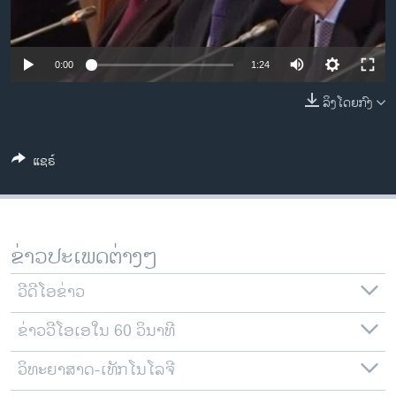
ວິທະຍາສາດ-ເທັກໂນໂລຈີ
ທຸລະກິດ
0:00
1:24
ພາສາອັງກິດ
ລິງໂດຍກົງ
ວີດີໂອ
ສຽງ
ແຊຣ໌
ລາຍການກະຈາຍສຽງ
ຕິດຕາມພວກເຮົາ ທີ່
ລາຍງານ
ຂ່າວປະເພດຕ່າງໆ
ພາສາຕ່າງໆ
ວີດີໂອຂ່າວ
ຂ່າວວີໂອເອໃນ 60 ວິນາທີ
ວິທະຍາສາດ-ເທັກໂນໂລຈີ