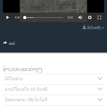
ວິທະຍາສາດ-ເທັກໂນໂລຈີ
ທຸລະກິດ
0:00
0:22
ພາສາອັງກິດ
ລິງໂດຍກົງ
ວີດີໂອ
ສຽງ
ແຊຣ໌
ລາຍການກະຈາຍສຽງ
ຕິດຕາມພວກເຮົາ ທີ່
ລາຍງານ
ຂ່າວປະເພດຕ່າງໆ
ພາສາຕ່າງໆ
ວີດີໂອຂ່າວ
ຂ່າວວີໂອເອໃນ 60 ວິນາທີ
ວິທະຍາສາດ-ເທັກໂນໂລຈີ