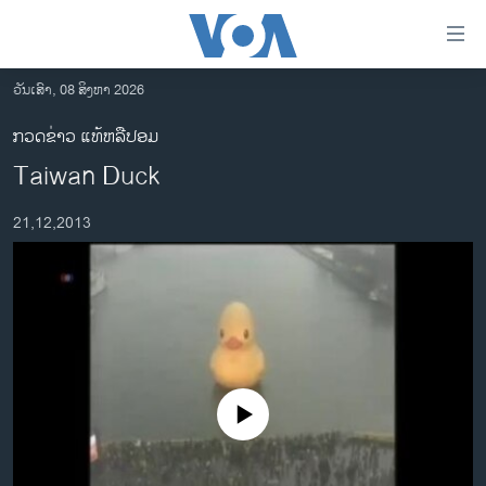
ລິ້ງ
ສຳຫລັບ
ເຂົ້າ
ວັນເສົາ, 08 ສິງຫາ 2026
ຫາ
ໂຮມເພຈ
ກວດຂ່າວ ແທ້ຫລືປອມ
ຂ້າມ
ລາວ
Taiwan Duck
ຂ້າມ
ອາເມຣິກາ
ຂ້າມ
21,12,2013
ໄປ
ການເລືອກຕັ້ງ ປະທານາທີບໍດີ ສະຫະລັດ 2024
ຫາ
ຂ່າວ​ຈີນ
ຊອກ
ຄົ້ນ
ໂລກ
ເອເຊຍ
ອິດສະຫຼະພາບດ້ານການຂ່າວ
No media source currently available
ຊີວິດຊາວລາວ
ຊຸມຊົນຊາວລາວ