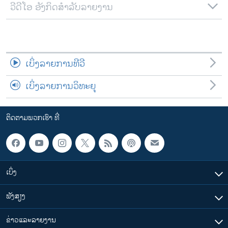
ວີດີໂອ ອັງກິດສຳລັບລາຍງານ
ເບິ່ງລາຍການທີວີ
ເບິ່ງລາຍການວິທະຍຸ
ຕິດຕາມພວກເຮົາ ທີ່
ເບິ່ງ
ຟັງສຽງ
ຂ່າວແລະລາຍງານ