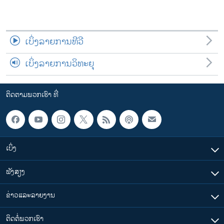
ເບິ່ງລາຍການທີວີ
ເບິ່ງລາຍການວິທະຍຸ
ຕິດຕາມພວກເຮົາ ທີ່
ເບິ່ງ
ຟັງສຽງ
ຂ່າວແລະລາຍງານ
ຕິດຕໍ່ພວກເຮົາ