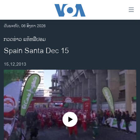
ລິ້ງ
ສຳຫລັບ
ເຂົ້າ
ວັນພະຫັດ, 06 ສິງຫາ 2026
ຫາ
ໂຮມເພຈ
ກວດຂ່າວ ແທ້ຫລືປອມ
ຂ້າມ
ລາວ
Spain Santa Dec 15
ຂ້າມ
ອາເມຣິກາ
ຂ້າມ
15,12,2013
ໄປ
ການເລືອກຕັ້ງ ປະທານາທີບໍດີ ສະຫະລັດ 2024
ຫາ
ຂ່າວ​ຈີນ
ຊອກ
ຄົ້ນ
ໂລກ
ເອເຊຍ
ອິດສະຫຼະພາບດ້ານການຂ່າວ
No media source currently available
ຊີວິດຊາວລາວ
ຊຸມຊົນຊາວລາວ