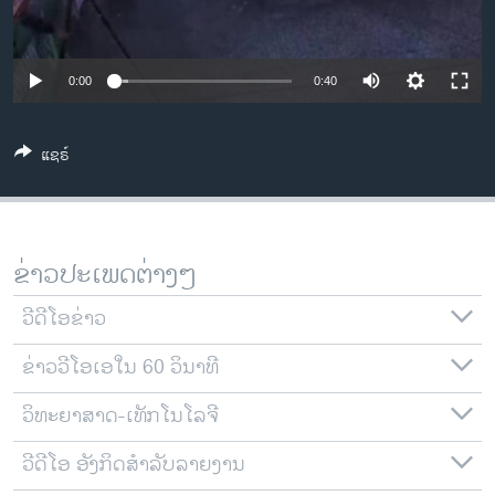
ວິທະຍາສາດ-ເທັກໂນໂລຈີ
ທຸລະກິດ
0:00
0:40
ພາສາອັງກິດ
ວີດີໂອ
ແຊຣ໌
ສຽງ
ລາຍການກະຈາຍສຽງ
ຕິດຕາມພວກເຮົາ ທີ່
ລາຍງານ
ຂ່າວປະເພດຕ່າງໆ
ວີດີໂອຂ່າວ
ພາສາຕ່າງໆ
ຂ່າວວີໂອເອໃນ 60 ວິນາທີ
ວິທະຍາສາດ-ເທັກໂນໂລຈີ
ວີດີໂອ ອັງກິດສຳລັບລາຍງານ