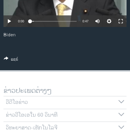
ວິທະຍາສາດ-ເທັກໂນໂລຈີ
ທຸລະກິດ
0:00
0:47
ພາສາອັງກິດ
Biden
ວີດີໂອ
ສຽງ
ລາຍການກະຈາຍສຽງ
ແຊຣ໌
ຕິດຕາມພວກເຮົາ ທີ່
ລາຍງານ
ຂ່າວປະເພດຕ່າງໆ
ພາສາຕ່າງໆ
ວີດີໂອຂ່າວ
ຂ່າວວີໂອເອໃນ 60 ວິນາທີ
ວິທະຍາສາດ-ເທັກໂນໂລຈີ