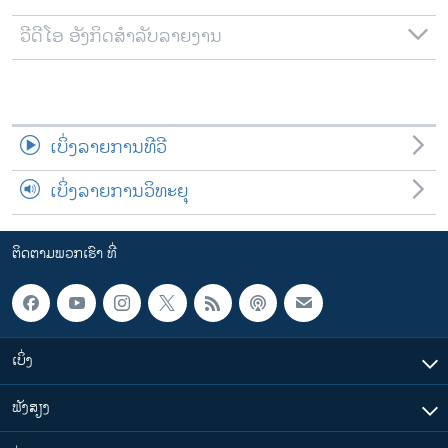
ວີດີໂອ ອັງກິດສຳລັບລາຍງານ
ເບິ່ງລາຍການທີວີ
ເບິ່ງລາຍການວິທະຍຸ
ຕິດຕາມພວກເຮົາ ທີ່
ເບິ່ງ
ຟັງສຽງ