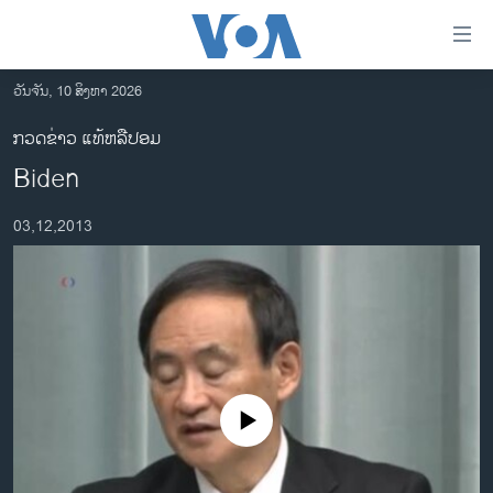
ລິ້ງ
ສຳຫລັບ
ເຂົ້າ
ວັນຈັນ, 10 ສິງຫາ 2026
ຫາ
ໂຮມເພຈ
ກວດຂ່າວ ແທ້ຫລືປອມ
ຂ້າມ
ລາວ
Biden
ຂ້າມ
ອາເມຣິກາ
ຂ້າມ
03,12,2013
ໄປ
ການເລືອກຕັ້ງ ປະທານາທີບໍດີ ສະຫະລັດ 2024
ຫາ
ຂ່າວ​ຈີນ
ຊອກ
ຄົ້ນ
ໂລກ
ເອເຊຍ
ອິດສະຫຼະພາບດ້ານການຂ່າວ
No media source currently available
ຊີວິດຊາວລາວ
ຊຸມຊົນຊາວລາວ