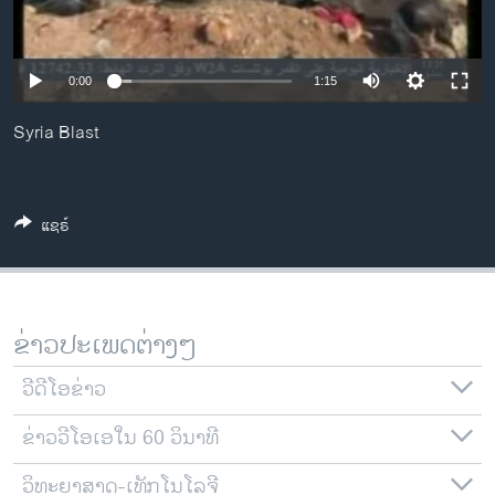
ວິທະຍາສາດ-ເທັກໂນໂລຈີ
ທຸລະກິດ
0:00
1:15
ພາສາອັງກິດ
Syria Blast
ວີດີໂອ
ສຽງ
ລາຍການກະຈາຍສຽງ
ແຊຣ໌
ຕິດຕາມພວກເຮົາ ທີ່
ລາຍງານ
ຂ່າວປະເພດຕ່າງໆ
ພາສາຕ່າງໆ
ວີດີໂອຂ່າວ
ຂ່າວວີໂອເອໃນ 60 ວິນາທີ
ວິທະຍາສາດ-ເທັກໂນໂລຈີ