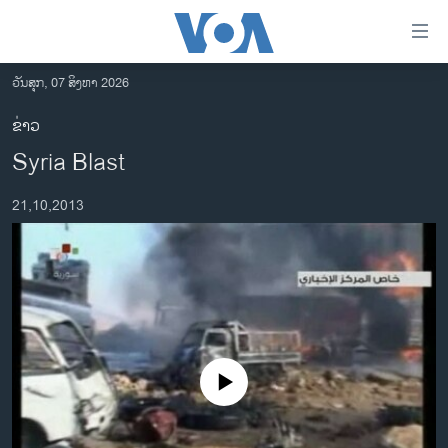
ລິ້ງ
ສຳຫລັບ
ເຂົ້າ
ວັນສຸກ, 07 ສິງຫາ 2026
ຫາ
ໂຮມເພຈ
ຂ່າວ
ຂ້າມ
ລາວ
Syria Blast
ຂ້າມ
ອາເມຣິກາ
ຂ້າມ
21,10,2013
ໄປ
ການເລືອກຕັ້ງ ປະທານາທີບໍດີ ສະຫະລັດ 2024
ຫາ
ຂ່າວ​ຈີນ
ຊອກ
ຄົ້ນ
ໂລກ
ເອເຊຍ
ອິດສະຫຼະພາບດ້ານການຂ່າວ
No media source currently available
ຊີວິດຊາວລາວ
ຊຸມຊົນຊາວລາວ