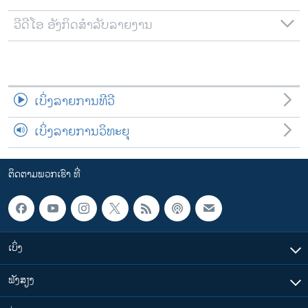
ວີດີໂອ ອັງກິດສຳລັບລາຍງານ
ເບິ່ງລາຍການທີວີ
ເບິ່ງລາຍການວິທະຍຸ
ຕິດຕາມພວກເຮົາ ທີ່
ເບິ່ງ
ຟັງສຽງ