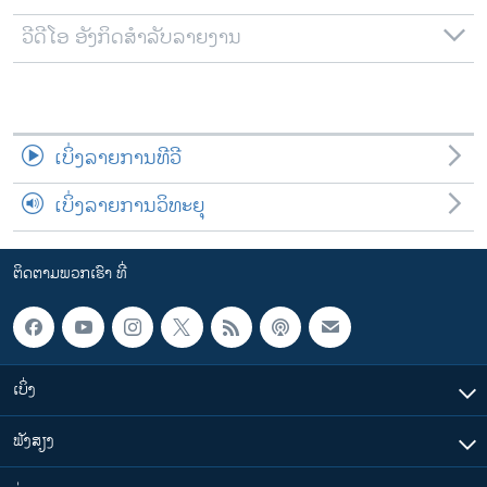
ວີດີໂອ ອັງກິດສຳລັບລາຍງານ
ເບິ່ງລາຍການທີວີ
ເບິ່ງລາຍການວິທະຍຸ
ຕິດຕາມພວກເຮົາ ທີ່
ເບິ່ງ
ຟັງສຽງ