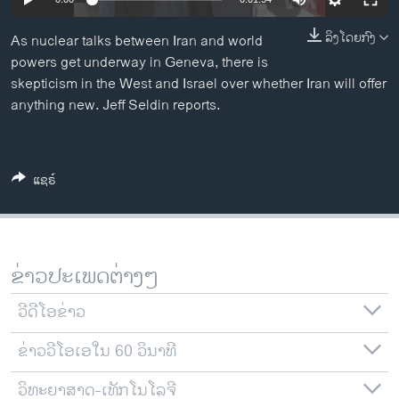
ວິທະຍາສາດ-ເທັກໂນໂລຈີ
ລິງໂດຍກົງ
As nuclear talks between Iran and world
ທຸລະກິດ
powers get underway in Geneva, there is
ພາສາອັງກິດ
skepticism in the West and Israel over whether Iran will offer
anything new. Jeff Seldin reports.
ວີດີໂອ
ສຽງ
ລາຍການກະຈາຍສຽງ
ແຊຣ໌
ຕິດຕາມພວກເຮົາ ທີ່
ລາຍງານ
ຂ່າວປະເພດຕ່າງໆ
ພາສາຕ່າງໆ
ວີດີໂອຂ່າວ
ຂ່າວວີໂອເອໃນ 60 ວິນາທີ
ວິທະຍາສາດ-ເທັກໂນໂລຈີ