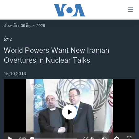
ລິ້ງ
ສຳຫລັບ
ເຂົ້າ
ວັນອາທິດ, 09 ສິງຫາ 2026
ຫາ
ໂຮມເພຈ
ຂ່າວ
ຂ້າມ
ລາວ
World Powers Want New Iranian
ຂ້າມ
ອາເມຣິກາ
ຂ້າມ
Overtures in Nuclear Talks
ໄປ
ການເລືອກຕັ້ງ ປະທານາທີບໍດີ ສະຫະລັດ 2024
ຫາ
15,10,2013
ຂ່າວ​ຈີນ
ຊອກ
ຄົ້ນ
ໂລກ
ເອເຊຍ
ອິດສະຫຼະພາບດ້ານການຂ່າວ
No media source currently available
ຊີວິດຊາວລາວ
ຊຸມຊົນຊາວລາວ
0:00
0:01:54