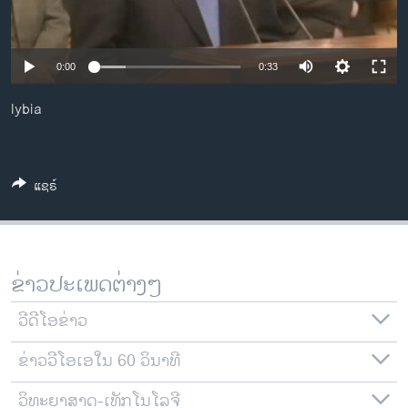
ວິທະຍາສາດ-ເທັກໂນໂລຈີ
ທຸລະກິດ
0:00
0:33
ພາສາອັງກິດ
lybia
ວີດີໂອ
ສຽງ
ລາຍການກະຈາຍສຽງ
ແຊຣ໌
ຕິດຕາມພວກເຮົາ ທີ່
ລາຍງານ
ຂ່າວປະເພດຕ່າງໆ
ພາສາຕ່າງໆ
ວີດີໂອຂ່າວ
ຂ່າວວີໂອເອໃນ 60 ວິນາທີ
ວິທະຍາສາດ-ເທັກໂນໂລຈີ