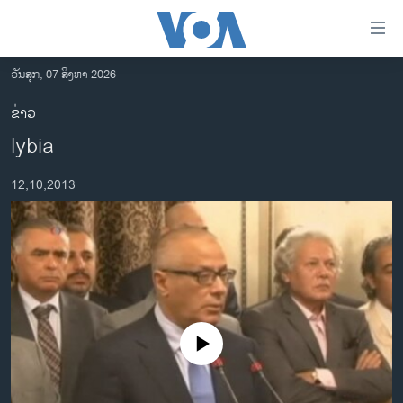
ລິ້ງ
ສຳຫລັບ
ເຂົ້າ
ວັນສຸກ, 07 ສິງຫາ 2026
ຫາ
ໂຮມເພຈ
ຂ່າວ
ຂ້າມ
ລາວ
lybia
ຂ້າມ
ອາເມຣິກາ
ຂ້າມ
12,10,2013
ໄປ
ການເລືອກຕັ້ງ ປະທານາທີບໍດີ ສະຫະລັດ 2024
ຫາ
ຂ່າວ​ຈີນ
ຊອກ
ຄົ້ນ
ໂລກ
ເອເຊຍ
ອິດສະຫຼະພາບດ້ານການຂ່າວ
No media source currently available
ຊີວິດຊາວລາວ
ຊຸມຊົນຊາວລາວ