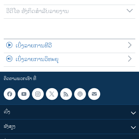
ວີດີໂອ ອັງກິດສຳລັບລາຍງານ
ເບິ່ງລາຍການທີວີ
ເບິ່ງລາຍການວິທະຍຸ
ຕິດຕາມພວກເຮົາ ທີ່
ເບິ່ງ
ຟັງສຽງ