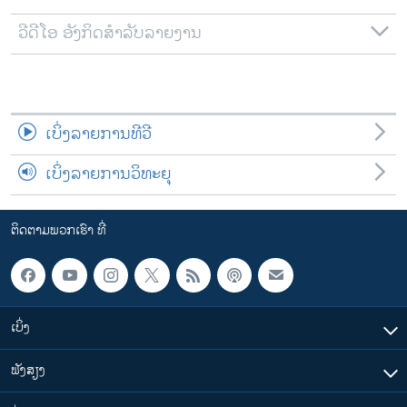
ວີດີໂອ ອັງກິດສຳລັບລາຍງານ
ເບິ່ງລາຍການທີວີ
ເບິ່ງລາຍການວິທະຍຸ
ຕິດຕາມພວກເຮົາ ທີ່
ເບິ່ງ
ຟັງສຽງ