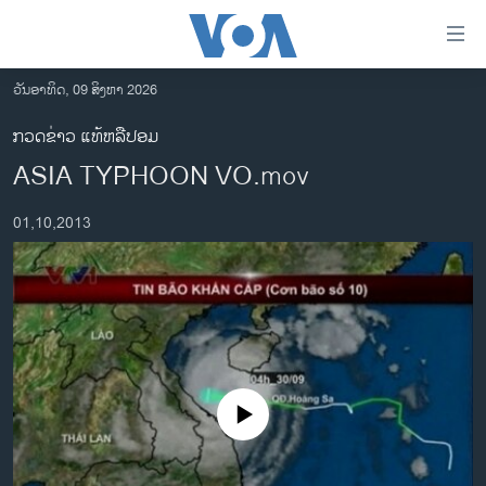
ລິ້ງ
ສຳຫລັບ
ເຂົ້າ
ວັນອາທິດ, 09 ສິງຫາ 2026
ຫາ
ໂຮມເພຈ
ກວດຂ່າວ ແທ້ຫລືປອມ
ຂ້າມ
ລາວ
ASIA TYPHOON VO.mov
ຂ້າມ
ອາເມຣິກາ
ຂ້າມ
01,10,2013
ໄປ
ການເລືອກຕັ້ງ ປະທານາທີບໍດີ ສະຫະລັດ 2024
ຫາ
ຂ່າວ​ຈີນ
ຊອກ
ຄົ້ນ
ໂລກ
ເອເຊຍ
ອິດສະຫຼະພາບດ້ານການຂ່າວ
No media source currently available
ຊີວິດຊາວລາວ
ຊຸມຊົນຊາວລາວ