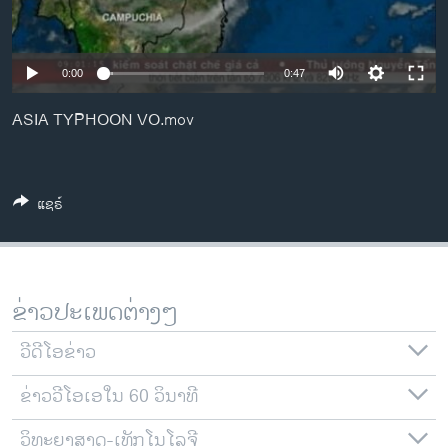
ວິທະຍາສາດ-ເທັກໂນໂລຈີ
ທຸລະກິດ
0:00
0:47
ພາສາອັງກິດ
ASIA TYPHOON VO.mov
ວີດີໂອ
ສຽງ
ລາຍການກະຈາຍສຽງ
ແຊຣ໌
ຕິດຕາມພວກເຮົາ ທີ່
ລາຍງານ
ຂ່າວປະເພດຕ່າງໆ
ພາສາຕ່າງໆ
ວີດີໂອຂ່າວ
ຂ່າວວີໂອເອໃນ 60 ວິນາທີ
ວິທະຍາສາດ-ເທັກໂນໂລຈີ