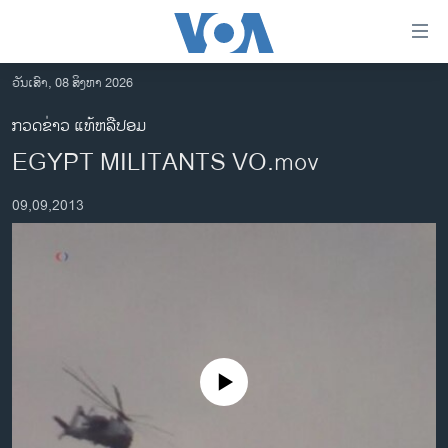
ລິ້ງ
ສຳຫລັບ
ເຂົ້າ
ວັນເສົາ, 08 ສິງຫາ 2026
ຫາ
ໂຮມເພຈ
ກວດຂ່າວ ແທ້ຫລືປອມ
ຂ້າມ
ລາວ
EGYPT MILITANTS VO.mov
ຂ້າມ
ອາເມຣິກາ
ຂ້າມ
09,09,2013
ໄປ
ການເລືອກຕັ້ງ ປະທານາທີບໍດີ ສະຫະລັດ 2024
ຫາ
ຂ່າວ​ຈີນ
ຊອກ
ຄົ້ນ
ໂລກ
ເອເຊຍ
ອິດສະຫຼະພາບດ້ານການຂ່າວ
No media source currently available
ຊີວິດຊາວລາວ
ຊຸມຊົນຊາວລາວ