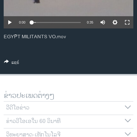
ວິທະຍາສາດ-ເທັກໂນໂລຈີ
ທຸລະກິດ
0:00
0:35
ພາສາອັງກິດ
EGYPT MILITANTS VO.mov
ວີດີໂອ
ສຽງ
ລາຍການກະຈາຍສຽງ
ແຊຣ໌
ຕິດຕາມພວກເຮົາ ທີ່
ລາຍງານ
ຂ່າວປະເພດຕ່າງໆ
ພາສາຕ່າງໆ
ວີດີໂອຂ່າວ
ຂ່າວວີໂອເອໃນ 60 ວິນາທີ
ວິທະຍາສາດ-ເທັກໂນໂລຈີ