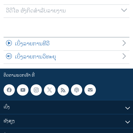
ວີດີໂອ ອັງກິດສຳລັບລາຍງານ
ເບິ່ງລາຍການທີວີ
ເບິ່ງລາຍການວິທະຍຸ
ຕິດຕາມພວກເຮົາ ທີ່
ເບິ່ງ
ຟັງສຽງ