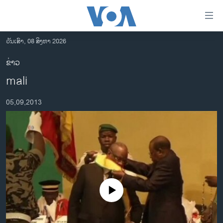
ລິ້ງ
ສຳຫລັບ
ເຂົ້າ
ວັນເສົາ, 08 ສິງຫາ 2026
ຫາ
ໂຮມເພຈ
ຂ່າວ
ຂ້າມ
ລາວ
mali
ຂ້າມ
ອາເມຣິກາ
ຂ້າມ
05,09,2013
ໄປ
ການເລືອກຕັ້ງ ປະທານາທີບໍດີ ສະຫະລັດ 2024
ຫາ
ຂ່າວ​ຈີນ
ຊອກ
ຄົ້ນ
ໂລກ
ເອເຊຍ
ອິດສະຫຼະພາບດ້ານການຂ່າວ
No media source currently available
ຊີວິດຊາວລາວ
ຊຸມຊົນຊາວລາວ