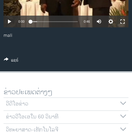
ວິທະຍາສາດ-ເທັກໂນໂລຈີ
ທຸລະກິດ
0:00
0:46
ພາສາອັງກິດ
mali
ວີດີໂອ
ສຽງ
ລາຍການກະຈາຍສຽງ
ແຊຣ໌
ຕິດຕາມພວກເຮົາ ທີ່
ລາຍງານ
ຂ່າວປະເພດຕ່າງໆ
ພາສາຕ່າງໆ
ວີດີໂອຂ່າວ
ຂ່າວວີໂອເອໃນ 60 ວິນາທີ
ວິທະຍາສາດ-ເທັກໂນໂລຈີ