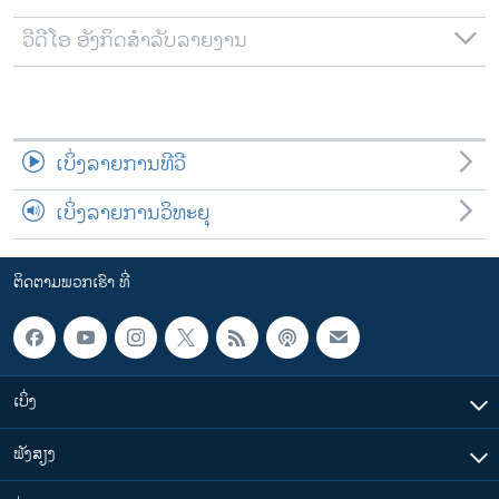
ວີດີໂອ ອັງກິດສຳລັບລາຍງານ
ເບິ່ງລາຍການທີວີ
ເບິ່ງລາຍການວິທະຍຸ
ຕິດຕາມພວກເຮົາ ທີ່
ເບິ່ງ
ຟັງສຽງ