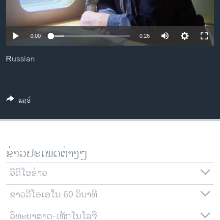
ວິທະຍາສາດ-ເທັກໂນໂລຈີ
ທຸລະກິດ
0:00
0:26
ພາສາອັງກິດ
Russian
ວີດີໂອ
ສຽງ
ລາຍການກະຈາຍສຽງ
ແຊຣ໌
ຕິດຕາມພວກເຮົາ ທີ່
ລາຍງານ
ຂ່າວປະເພດຕ່າງໆ
ພາສາຕ່າງໆ
ວີດີໂອຂ່າວ
ຂ່າວວີໂອເອໃນ 60 ວິນາທີ
ວິທະຍາສາດ-ເທັກໂນໂລຈີ