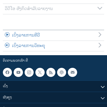
ວີດີໂອ ອັງກິດສຳລັບລາຍງານ
ເບິ່ງລາຍການທີວີ
ເບິ່ງລາຍການວິທະຍຸ
ຕິດຕາມພວກເຮົາ ທີ່
ເບິ່ງ
ຟັງສຽງ