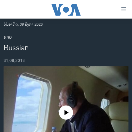
ລິ້ງ
ສຳຫລັບ
ເຂົ້າ
ວັນອາທິດ, 09 ສິງຫາ 2026
ຫາ
ໂຮມເພຈ
ຂ່າວ
ຂ້າມ
ລາວ
Russian
ຂ້າມ
ອາເມຣິກາ
ຂ້າມ
31,08,2013
ໄປ
ການເລືອກຕັ້ງ ປະທານາທີບໍດີ ສະຫະລັດ 2024
ຫາ
ຂ່າວ​ຈີນ
ຊອກ
ຄົ້ນ
ໂລກ
ເອເຊຍ
ອິດສະຫຼະພາບດ້ານການຂ່າວ
No media source currently available
ຊີວິດຊາວລາວ
ຊຸມຊົນຊາວລາວ