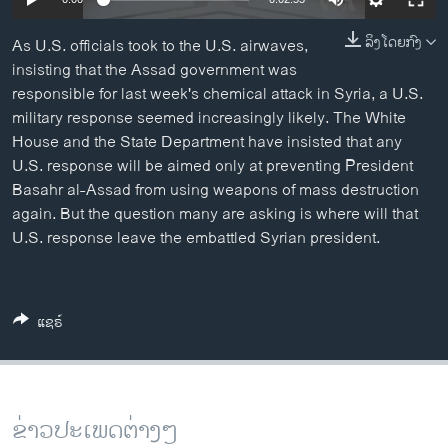
ວິທະຍາສາດ-ເທັກໂນໂລຈີ
ລິງໂດຍກົງ
As U.S. officials took to the U.S. airwaves,
ທຸລະກິດ
insisting that the Assad government was
ພາສາອັງກິດ
responsible for last week's chemical attack in Syria, a U.S.
military response seemed increasingly likely. The White
ວີດີໂອ
House and the State Department have insisted that any
ສຽງ
U.S. response will be aimed only at preventing President
Basahr al-Assad from using weapons of mass destruction
ລາຍການກະຈາຍສຽງ
again. But the question many are asking is where will that
ຕິດຕາມພວກເຮົາ ທີ່
U.S. response leave the embattled Syrian president.
ລາຍງານ
ພາສາຕ່າງໆ
ແຊຣ໌
ຂ່າວປະເພດຕ່າງໆ