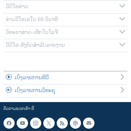
ວີດີໂອຂ່າວ
ຂ່າວວີໂອເອໃນ 60 ວິນາທີ
ວິທະຍາສາດ-ເທັກໂນໂລຈີ
ວີດີໂອ ອັງກິດສຳລັບລາຍງານ
ເບິ່ງລາຍການທີວີ
ເບິ່ງລາຍການວິທະຍຸ
ຕິດຕາມພວກເຮົາ ທີ່