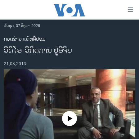
ລິ້ງ
ສຳຫລັບ
ເຂົ້າ
ວັນສຸກ, 07 ສິງຫາ 2026
ຫາ
ໂຮມເພຈ
ກວດຂ່າວ ແທ້ຫລືປອມ
ຂ້າມ
ລາວ
ວີດິໂອ-ວິກິດການ ຢູ່ອີຈິບ
ຂ້າມ
ອາເມຣິກາ
ຂ້າມ
21,08,2013
ໄປ
ການເລືອກຕັ້ງ ປະທານາທີບໍດີ ສະຫະລັດ 2024
ຫາ
ຂ່າວ​ຈີນ
ຊອກ
ຄົ້ນ
ໂລກ
ເອເຊຍ
ອິດສະຫຼະພາບດ້ານການຂ່າວ
No media source currently available
ຊີວິດຊາວລາວ
ຊຸມຊົນຊາວລາວ