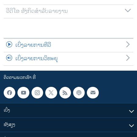
ວີດີໂອ ອັງກິດສຳລັບລາຍງານ
ເບິ່ງລາຍການທີວີ
ເບິ່ງລາຍການວິທະຍຸ
ຕິດຕາມພວກເຮົາ ທີ່
ເບິ່ງ
ຟັງສຽງ