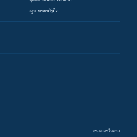
ຮຽນ-ພາສາອັງກິດ
ຕາມເວລາໃນລາວ