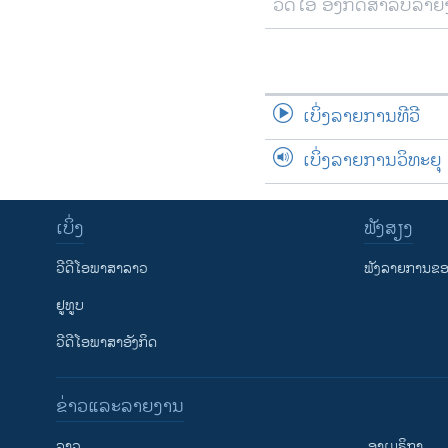
ວີດີໂອ ອັງກິດສຳລັບລາ
ເບິ່ງລາຍການທີວີ
ເບິ່ງລາຍການວິທະຍຸ
ເບິ່ງ
ຟັງສຽງ
ວີດີໂອພາສາລາວ
ຟັງລາຍການຂອງ
ຢູທູບ
ວີດີໂອພາສາອັງກິດ
ຂ່າວແລະລາຍງານ
ລາວ
ອາເມຣິກາ