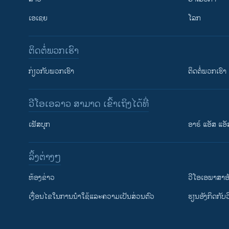
ເອເຊຍ
ໂລກ
ຕິດຕໍ່ພວກເຮົາ
ກ່ຽວກັບພວກເຮົາ
ຕິດຕໍ່ພວກເຮົາ
ວີໂອເອລາວ ສາມາດ ເຂົ້າເຖິງໄດ້ທີ່
ເຟັສບຸກ
ອາຣ໌ ແອັສ ແອັ
​ລິ້ງ​ຕ່າງໆ
ຕິດຕາມພວກເຮົາ ທີ່
​ຫ້ອງ​ຂ່າວ
ວີ​ໂອ​ເອ​ພາ​ສາ​ອ
​ເງື່ອນ​ໄຂ​ໃນ​ການ​ນຳ​ໃຊ້​ແລະຄວາມ​ເປັນ​ສ່​ວນ​ຕົວ
​ຮຽນ​ອັງ​ກິດ​ກັບ​
ພາສາຕ່າງໆ