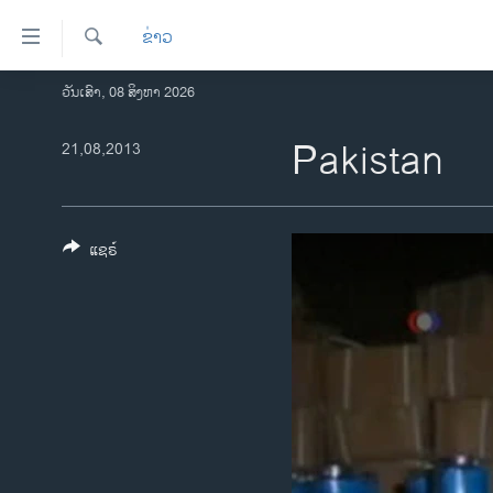
ລິ້ງ
ຂ່າວ
ສຳຫລັບ
ເຂົ້າ
ຄົ້ນຫາ
ວັນເສົາ, 08 ສິງຫາ 2026
ໂຮມເພຈ
ຫາ
ລາວ
Pakistan
21,08,2013
ຂ້າມ
ຂ້າມ
ອາເມຣິກາ
ຂ້າມ
ການເລືອກຕັ້ງ ປະທານາທີບໍດີ ສະຫະລັດ
ໄປ
2024
ແຊຣ໌
ຫາ
ຂ່າວ​ຈີນ
ຊອກ
ຄົ້ນ
ໂລກ
ເອເຊຍ
ອິດສະຫຼະພາບດ້ານການຂ່າວ
ຊີວິດຊາວລາວ
ຊຸມຊົນຊາວລາວ