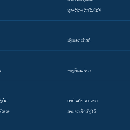
ທຸລະກິດ-ເທັກໂນໂລຈີ
ຟັງພອດແຄັສຕ໌
ສ
ຈອງອີເມລຂ່າວ
ັງ​ກິດ
ອາຣ໌ ແອັຟ ເອ-ລາວ
ວີ​ໂອ​ເອ
ສາມາດເຂົ້າເຖິງໄດ້