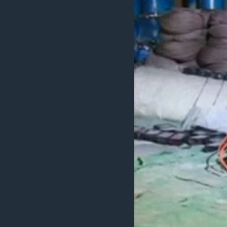
ວິທະຍາສາດ-ເທັກໂນໂລຈີ
ທຸລະກິດ
ພາສາອັງກິດ
ວີດີໂອ
ສຽງ
ລາຍການກະຈາຍສຽງ
ລາຍງານ