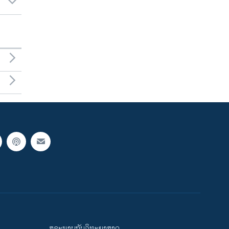
ສຸຂະພາບກັບວິທະຍາສາດ