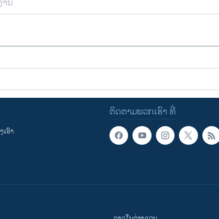
ຍງານ
ຕິດຕາມພວກເຮົາ ທີ່
ເຮົາ
ລາວໃນຕ່າງແດນ