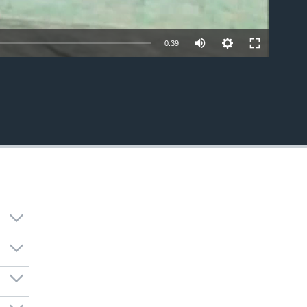
0:39
EMBED