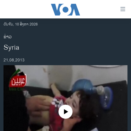
ລິ້ງ
ສຳຫລັບ
ເຂົ້າ
ວັນຈັນ, 10 ສິງຫາ 2026
ຫາ
ໂຮມເພຈ
ຂ່າວ
ຂ້າມ
ລາວ
Syria
ຂ້າມ
ອາເມຣິກາ
ຂ້າມ
21,08,2013
ໄປ
ການເລືອກຕັ້ງ ປະທານາທີບໍດີ ສະຫະລັດ 2024
ຫາ
ຂ່າວ​ຈີນ
ຊອກ
ຄົ້ນ
ໂລກ
ເອເຊຍ
ອິດສະຫຼະພາບດ້ານການຂ່າວ
No media source currently available
ຊີວິດຊາວລາວ
ຊຸມຊົນຊາວລາວ