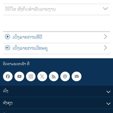
ວີດີໂອ ອັງກິດສຳລັບລາຍງານ
ເບິ່ງລາຍການທີວີ
ເບິ່ງລາຍການວິທະຍຸ
ຕິດຕາມພວກເຮົາ ທີ່
ເບິ່ງ
ຟັງສຽງ