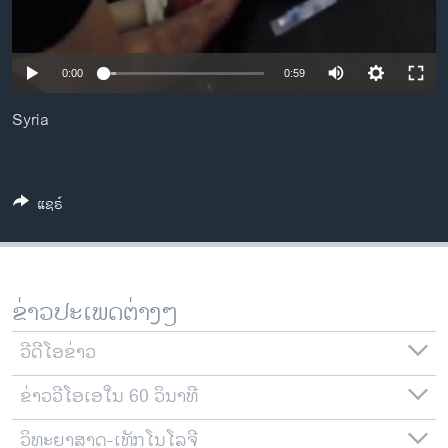
ວິທະຍາສາດ-ເທັກໂນໂລຈີ
ທຸລະກິດ
0:00
0:59
ພາສາອັງກິດ
Syria
ວີດີໂອ
ສຽງ
ລາຍການກະຈາຍສຽງ
ແຊຣ໌
ຕິດຕາມພວກເຮົາ ທີ່
ລາຍງານ
ຂ່າວປະເພດຕ່າງໆ
ພາສາຕ່າງໆ
ວີດີໂອຂ່າວ
ຂ່າວວີໂອເອໃນ 60 ວິນາທີ
ວິທະຍາສາດ-ເທັກໂນໂລຈີ