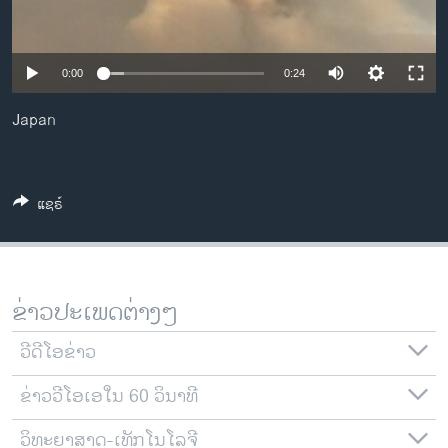
ວິທະຍາສາດ-ເທັກໂນໂລຈີ
ທຸລະກິດ
0:00
0:24
ພາສາອັງກິດ
Japan
ວີດີໂອ
ສຽງ
ລາຍການກະຈາຍສຽງ
ແຊຣ໌
ຕິດຕາມພວກເຮົາ ທີ່
ລາຍງານ
ຂ່າວປະເພດຕ່າງໆ
ພາສາຕ່າງໆ
ວີດີໂອຂ່າວ
ຂ່າວວີໂອເອໃນ 60 ວິນາທີ
ວິທະຍາສາດ-ເທັກໂນໂລຈີ