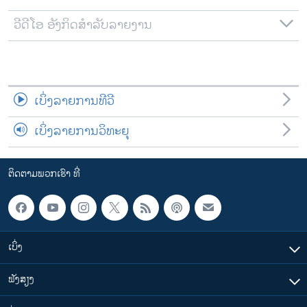
ວີດີໂອ ອັງກິດສຳລັບລາຍງານ
ເບິ່ງລາຍການທີວີ
ເບິ່ງລາຍການວິທະຍຸ
ຕິດຕາມພວກເຮົາ ທີ່
ເບິ່ງ
ຟັງສຽງ