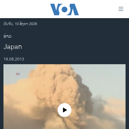
ລິ້ງ
ສຳຫລັບ
ເຂົ້າ
ວັນຈັນ, 10 ສິງຫາ 2026
ຫາ
ໂຮມເພຈ
ຂ່າວ
ຂ້າມ
ລາວ
Japan
ຂ້າມ
ອາເມຣິກາ
ຂ້າມ
19,08,2013
ໄປ
ການເລືອກຕັ້ງ ປະທານາທີບໍດີ ສະຫະລັດ 2024
ຫາ
ຂ່າວ​ຈີນ
ຊອກ
ຄົ້ນ
ໂລກ
ເອເຊຍ
ອິດສະຫຼະພາບດ້ານການຂ່າວ
No media source currently available
ຊີວິດຊາວລາວ
ຊຸມຊົນຊາວລາວ