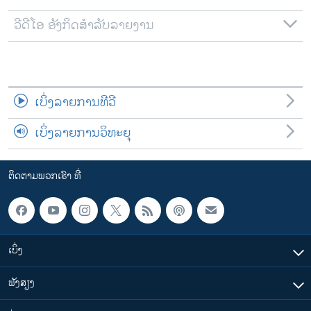
ວີດີໂອ ອັງກິດສຳລັບລາຍງານ
ເບິ່ງລາຍການທີວີ
ເບິ່ງລາຍການວິທະຍຸ
ຕິດຕາມພວກເຮົາ ທີ່
ເບິ່ງ
ຟັງສຽງ