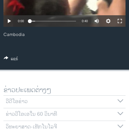
ວິທະຍາສາດ-ເທັກໂນໂລຈີ
ທຸລະກິດ
0:00
0:40
ພາສາອັງກິດ
Cambodia
ວີດີໂອ
ສຽງ
ລາຍການກະຈາຍສຽງ
ແຊຣ໌
ຕິດຕາມພວກເຮົາ ທີ່
ລາຍງານ
ຂ່າວປະເພດຕ່າງໆ
ພາສາຕ່າງໆ
ວີດີໂອຂ່າວ
ຂ່າວວີໂອເອໃນ 60 ວິນາທີ
ວິທະຍາສາດ-ເທັກໂນໂລຈີ