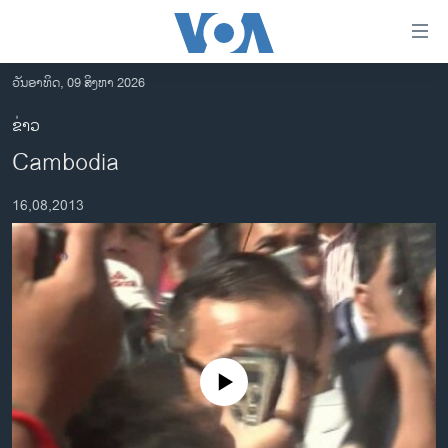
ລິ້ງ
ສຳຫລັບ
ເຂົ້າ
ວັນອາທິດ, 09 ສິງຫາ 2026
ຫາ
ໂຮມເພຈ
ຂ່າວ
ຂ້າມ
ລາວ
Cambodia
ຂ້າມ
ອາເມຣິກາ
ຂ້າມ
16,08,2013
ໄປ
ການເລືອກຕັ້ງ ປະທານາທີບໍດີ ສະຫະລັດ 2024
ຫາ
ຂ່າວ​ຈີນ
ຊອກ
ຄົ້ນ
ໂລກ
ເອເຊຍ
ອິດສະຫຼະພາບດ້ານການຂ່າວ
No media source currently available
ຊີວິດຊາວລາວ
ຊຸມຊົນຊາວລາວ