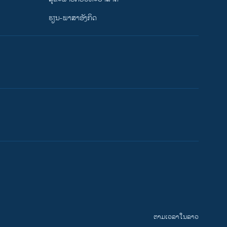
ຮຽນ-ພາສາອັງກິດ
ຕາມເວລາໃນລາວ