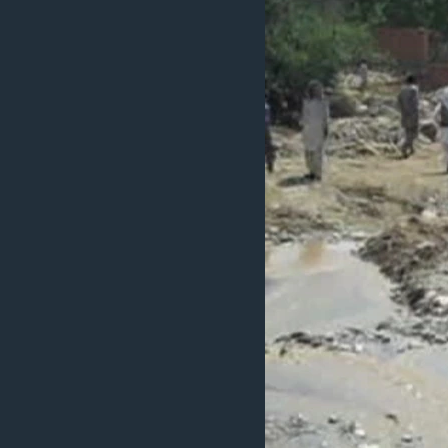
ວິທະຍາສາດ-ເທັກໂນໂລຈີ
ທຸລະກິດ
ພາສາອັງກິດ
ວີດີໂອ
ສຽງ
ລາຍການກະຈາຍສຽງ
ລາຍງານ