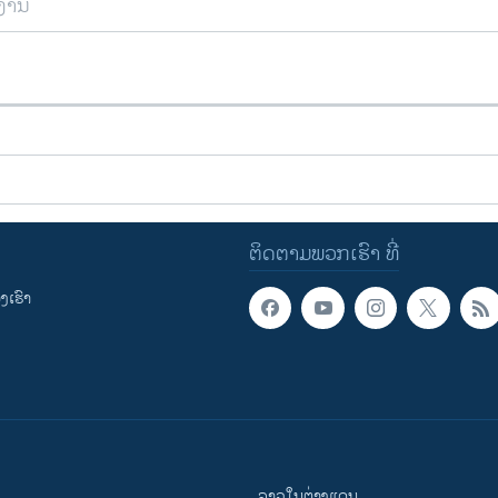
ຍງານ
ຕິດຕາມພວກເຮົາ ທີ່
ເຮົາ
ລາວໃນຕ່າງແດນ