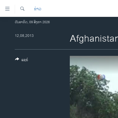
ລິ້ງ
ຂ່າວ
ສຳຫລັບ
ເຂົ້າ
ຄົ້ນຫາ
ວັນອາທິດ, 09 ສິງຫາ 2026
ໂຮມເພຈ
ຫາ
ລາວ
Afghanista
12,08,2013
ຂ້າມ
ຂ້າມ
ອາເມຣິກາ
ຂ້າມ
ການເລືອກຕັ້ງ ປະທານາທີບໍດີ ສະຫະລັດ
ໄປ
2024
ແຊຣ໌
ຫາ
ຂ່າວ​ຈີນ
ຊອກ
ຄົ້ນ
ໂລກ
ເອເຊຍ
ອິດສະຫຼະພາບດ້ານການຂ່າວ
ຊີວິດຊາວລາວ
ຊຸມຊົນຊາວລາວ