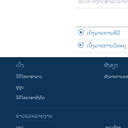
ວີດີໂອ ອັງກິດສຳລັບລາ
ເບິ່ງລາຍການທີວີ
ເບິ່ງລາຍການວິທະຍຸ
ເບິ່ງ
ຟັງສຽງ
ວີດີໂອພາສາລາວ
ຟັງລາຍການຂອງ
ຢູທູບ
ວີດີໂອພາສາອັງກິດ
ຂ່າວແລະລາຍງານ
ລາວ
ອາເມຣິກາ