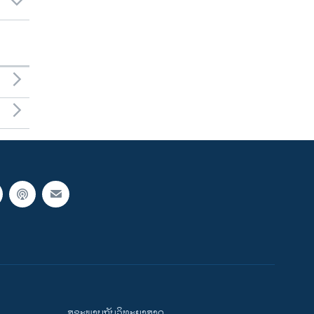
ສຸຂະພາບກັບວິທະຍາສາດ