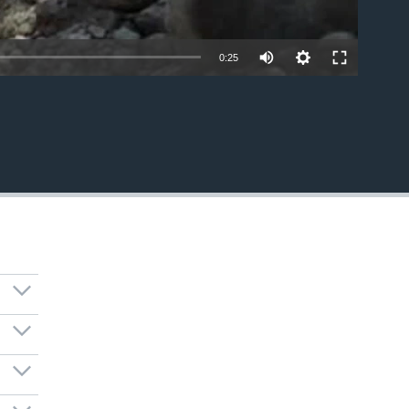
0:25
EMBED