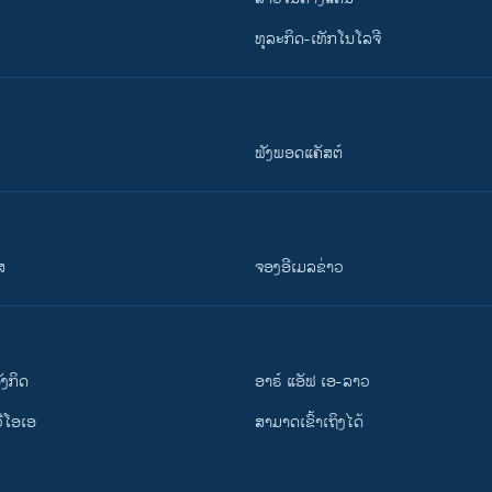
ທຸລະກິດ-ເທັກໂນໂລຈີ
ຟັງພອດແຄັສຕ໌
ສ
ຈອງອີເມລຂ່າວ
ັງ​ກິດ
ອາຣ໌ ແອັຟ ເອ-ລາວ
ວີ​ໂອ​ເອ
ສາມາດເຂົ້າເຖິງໄດ້