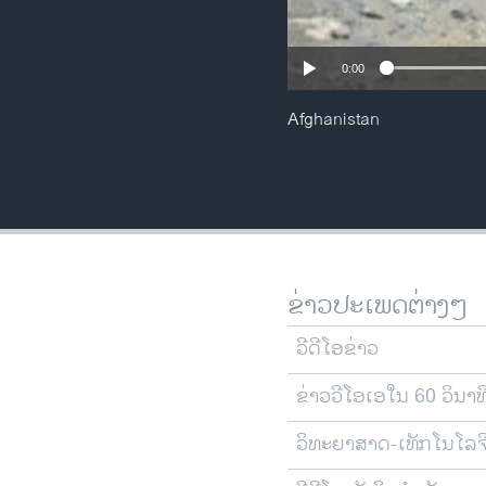
0:00
Afghanistan
ຂ່າວປະເພດຕ່າງໆ
ວີດີໂອຂ່າວ
ຂ່າວວີໂອເອໃນ 60 ວິນາທ
ວິທະຍາສາດ-ເທັກໂນໂລຈ