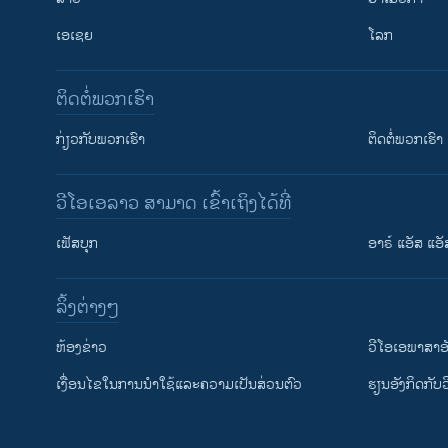
ເອເຊຍ
ໂລກ
ຕິດຕໍ່ພວກເຮົາ
ກ່ຽວກັບພວກເຮົາ
ຕິດຕໍ່ພວກເຮົາ
ວີໂອເອລາວ ສາມາດ ເຂົ້າເຖິງໄດ້ທີ່
ເຟັສບຸກ
ອາຣ໌ ແອັສ ແອັ
​ລິ້ງ​ຕ່າງໆ
ຕິດຕາມພວກເຮົາ ທີ່
​ຫ້ອງ​ຂ່າວ
ວີ​ໂອ​ເອ​ພາ​ສາ​ອ
​ເງື່ອນ​ໄຂ​ໃນ​ການ​ນຳ​ໃຊ້​ແລະຄວາມ​ເປັນ​ສ່​ວນ​ຕົວ
​ຮຽນ​ອັງ​ກິດ​ກັບ​
ພາສາຕ່າງໆ