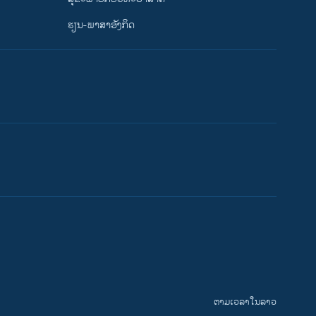
ຮຽນ-ພາສາອັງກິດ
ຕາມເວລາໃນລາວ