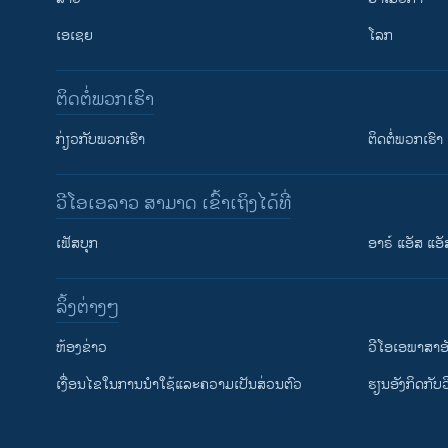
ເອເຊຍ
ໂລກ
ຕິດຕໍ່ພວກເຮົາ
ກ່ຽວກັບພວກເຮົາ
ຕິດຕໍ່ພວກເຮົາ
ວີໂອເອລາວ ສາມາດ ເຂົ້າເຖິງໄດ້ທີ່
ເຟັສບຸກ
ອາຣ໌ ແອັສ ແອັ
​ລິ້ງ​ຕ່າງໆ
ຕິດຕາມພວກເຮົາ ທີ່
​ຫ້ອງ​ຂ່າວ
ວີ​ໂອ​ເອ​ພາ​ສາ​ອ
​ເງື່ອນ​ໄຂ​ໃນ​ການ​ນຳ​ໃຊ້​ແລະຄວາມ​ເປັນ​ສ່​ວນ​ຕົວ
​ຮຽນ​ອັງ​ກິດ​ກັບ​
ພາສາຕ່າງໆ