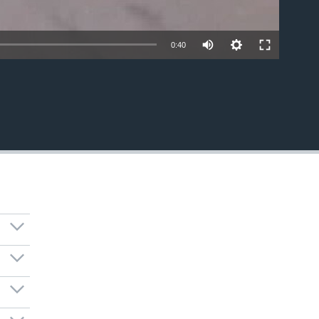
0:40
EMBED