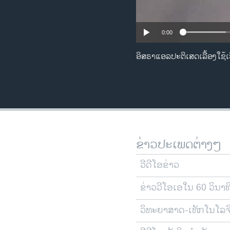
0:00
ອິສຣາແອລປະຕິເສດເລື້ອງໃຊ້ເຮ
ຂ່າວປະເພດຕ່າງໆ
ວີດີໂອຂ່າວ
ຂ່າວວີໂອເອໃນ 60 ວິນາທ
ວິທະຍາສາດ-ເທັກໂນໂລຈ