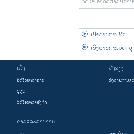
ວີດີໂອ ອັງກິດສຳລັບລາ
ເບິ່ງລາຍການທີວີ
ເບິ່ງລາຍການວິທະຍຸ
ເບິ່ງ
ຟັງສຽງ
ວີດີໂອພາສາລາວ
ຟັງລາຍການຂອງ
ຢູທູບ
ວີດີໂອພາສາອັງກິດ
ຂ່າວແລະລາຍງານ
ລາວ
ອາເມຣິກາ