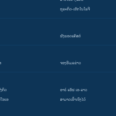
ທຸລະກິດ-ເທັກໂນໂລຈີ
ຟັງພອດແຄັສຕ໌
ສ
ຈອງອີເມລຂ່າວ
ັງ​ກິດ
ອາຣ໌ ແອັຟ ເອ-ລາວ
ວີ​ໂອ​ເອ
ສາມາດເຂົ້າເຖິງໄດ້