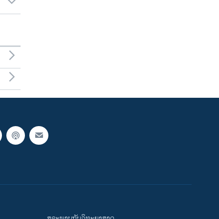
ສຸຂະພາບກັບວິທະຍາສາດ