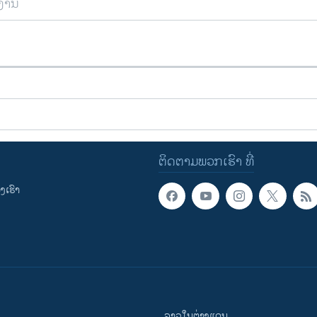
ຍງານ
ຕິດຕາມພວກເຮົາ ທີ່
ເຮົາ
ລາວໃນຕ່າງແດນ