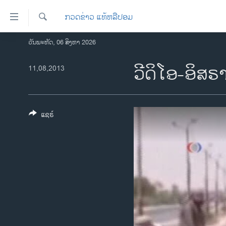
ລິ້ງ
ກວດຂ່າວ ແທ້ຫລືປອມ
ສຳຫລັບ
ເຂົ້າ
ຄົ້ນຫາ
ວັນພະຫັດ, 06 ສິງຫາ 2026
ໂຮມເພຈ
ຫາ
ລາວ
ວີດິໂອ-ອິສຣ
11,08,2013
ຂ້າມ
ຂ້າມ
ອາເມຣິກາ
ຂ້າມ
ການເລືອກຕັ້ງ ປະທານາທີບໍດີ ສະຫະລັດ
ໄປ
2024
ແຊຣ໌
ຫາ
ຂ່າວ​ຈີນ
ຊອກ
ຄົ້ນ
ໂລກ
ເອເຊຍ
ອິດສະຫຼະພາບດ້ານການຂ່າວ
ຊີວິດຊາວລາວ
ຊຸມຊົນຊາວລາວ