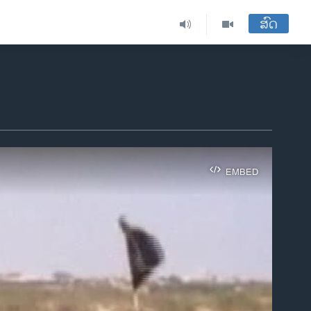
ສົດ
EMBED