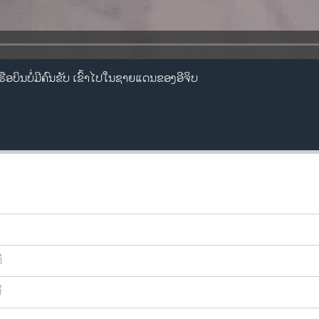
ືອບິນບໍ່ມີຄົນຂັບ ເຂົ້າໄປໃນຊາຍແດນຂອງອີຈິບ
ີ
ີ