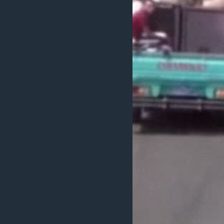
ວິທະຍາສາດ-ເທັກໂນໂລຈີ
ທຸລະກິດ
ພາສາອັງກິດ
ວີດີໂອ
ສຽງ
ລາຍການກະຈາຍສຽງ
ລາຍງານ