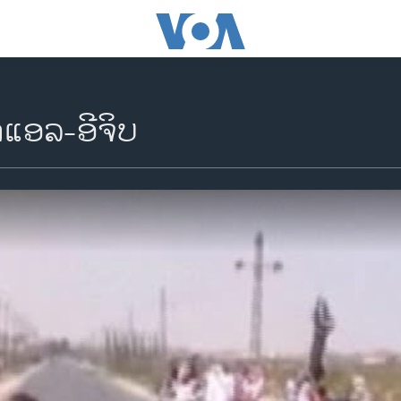
າແອລ-ອີຈິບ