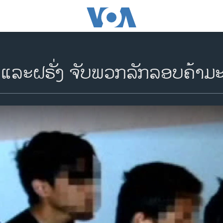
 ແລະຝຣັ່ງ ຈັບພວກລັກລອບຄ້າມ