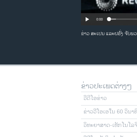
0:00
ຂ່າວ ສະເປນ ແລະຝຣັ່ງ ຈັບພ
ຂ່າວປະເພດຕ່າງໆ
ວີດີໂອຂ່າວ
ຂ່າວວີໂອເອໃນ 60 ວິນາທ
ວິທະຍາສາດ-ເທັກໂນໂລຈ