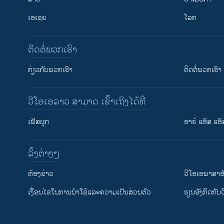
ເອເຊຍ
ໂລກ
ຕິດຕໍ່ພວກເຮົາ
ກ່ຽວກັບພວກເຮົາ
ຕິດຕໍ່ພວກເຮົາ
ວີໂອເອລາວ ສາມາດ ເຂົ້າເຖິງໄດ້ທີ່
ເຟັສບຸກ
ອາຣ໌ ແອັສ ແອັ
​ລິ້ງ​ຕ່າງໆ
ຕິດຕາມພວກເຮົາ ທີ່
​ຫ້ອງ​ຂ່າວ
ວີ​ໂອ​ເອ​ພາ​ສາ​ອ
​ເງື່ອນ​ໄຂ​ໃນ​ການ​ນຳ​ໃຊ້​ແລະຄວາມ​ເປັນ​ສ່​ວນ​ຕົວ
​ຮຽນ​ອັງ​ກິດ​ກັບ​
ພາສາຕ່າງໆ