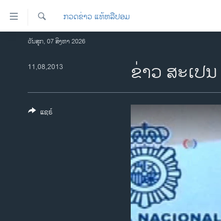
ລິ້ງ
ກວດຂ່າວ ແທ້ຫລືປອມ
ສຳຫລັບ
ເຂົ້າ
ຄົ້ນຫາ
ວັນສຸກ, 07 ສິງຫາ 2026
ໂຮມເພຈ
ຫາ
ລາວ
ຂ່າວ ສະເປນ
11,08,2013
ຂ້າມ
ຂ້າມ
ອາເມຣິກາ
ຂ້າມ
ການເລືອກຕັ້ງ ປະທານາທີບໍດີ ສະຫະລັດ
ໄປ
2024
ແຊຣ໌
ຫາ
ຂ່າວ​ຈີນ
ຊອກ
ຄົ້ນ
ໂລກ
ເອເຊຍ
ອິດສະຫຼະພາບດ້ານການຂ່າວ
ຊີວິດຊາວລາວ
ຊຸມຊົນຊາວລາວ