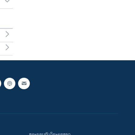
ສຸຂະພາບກັບວິທະຍາສາດ