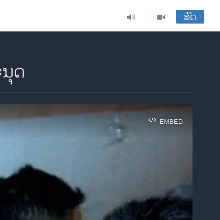
ສົດ
ະນຸດ
EMBED