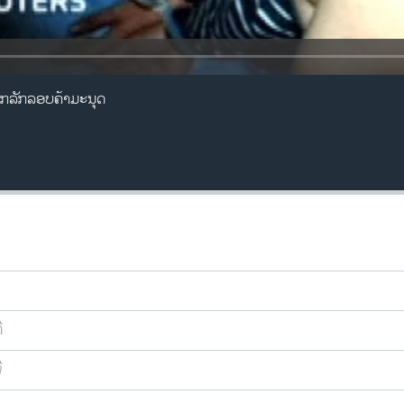
ວກລັກລອບຄ້າມະນຸດ
ີ
ີ