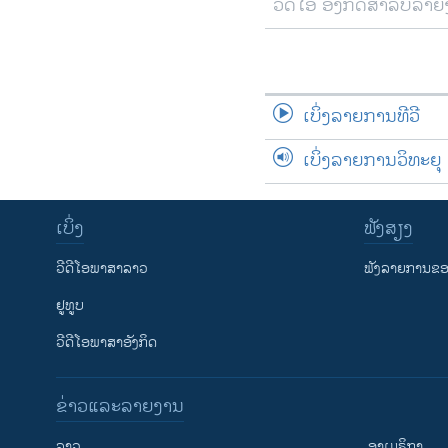
ວີດີໂອ ອັງກິດສຳລັບລາ
ເບິ່ງລາຍການທີວີ
ເບິ່ງລາຍການວິທະຍຸ
ເບິ່ງ
ຟັງສຽງ
ວີດີໂອພາສາລາວ
ຟັງລາຍການຂອງ
ຢູທູບ
ວີດີໂອພາສາອັງກິດ
ຂ່າວແລະລາຍງານ
ລາວ
ອາເມຣິກາ