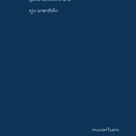
ຮຽນ-ພາສາອັງກິດ
ຕາມເວລາໃນລາວ