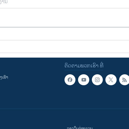
ຍງານ
ຕິດຕາມພວກເຮົາ ທີ່
ເຮົາ
ລາວໃນຕ່າງແດນ