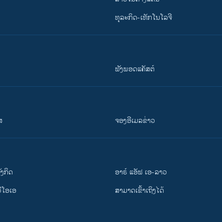
ທຸລະກິດ-ເທັກໂນໂລຈີ
ຟັງພອດແຄັສຕ໌
ສ
ຈອງອີເມລຂ່າວ
ັງ​ກິດ
ອາຣ໌ ແອັຟ ເອ-ລາວ
ວີ​ໂອ​ເອ
ສາມາດເຂົ້າເຖິງໄດ້