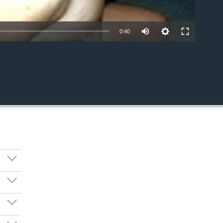
0:40
EMBED