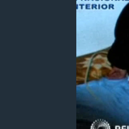
ວິທະຍາສາດ-ເທັກໂນໂລຈີ
ທຸລະກິດ
ພາສາອັງກິດ
ວີດີໂອ
ສຽງ
ລາຍການກະຈາຍສຽງ
ລາຍງານ