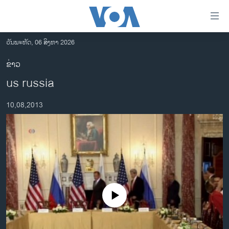
ລິ້ງ
ສຳຫລັບ
ເຂົ້າ
ວັນພະຫັດ, 06 ສິງຫາ 2026
ຫາ
ໂຮມເພຈ
ຂ່າວ
ຂ້າມ
ລາວ
us russia
ຂ້າມ
ອາເມຣິກາ
ຂ້າມ
10,08,2013
ໄປ
ການເລືອກຕັ້ງ ປະທານາທີບໍດີ ສະຫະລັດ 2024
ຫາ
ຂ່າວ​ຈີນ
ຊອກ
ຄົ້ນ
ໂລກ
ເອເຊຍ
ອິດສະຫຼະພາບດ້ານການຂ່າວ
No media source currently available
ຊີວິດຊາວລາວ
ຊຸມຊົນຊາວລາວ