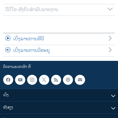
ວີດີໂອ ອັງກິດສຳລັບລາຍງານ
ເບິ່ງລາຍການທີວີ
ເບິ່ງລາຍການວິທະຍຸ
ຕິດຕາມພວກເຮົາ ທີ່
ເບິ່ງ
ຟັງສຽງ