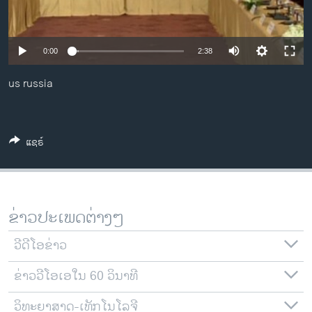
ວິທະຍາສາດ-ເທັກໂນໂລຈີ
ທຸລະກິດ
0:00
2:38
ພາສາອັງກິດ
us russia
ວີດີໂອ
ສຽງ
ລາຍການກະຈາຍສຽງ
ແຊຣ໌
ຕິດຕາມພວກເຮົາ ທີ່
ລາຍງານ
ຂ່າວປະເພດຕ່າງໆ
ພາສາຕ່າງໆ
ວີດີໂອຂ່າວ
ຂ່າວວີໂອເອໃນ 60 ວິນາທີ
ວິທະຍາສາດ-ເທັກໂນໂລຈີ