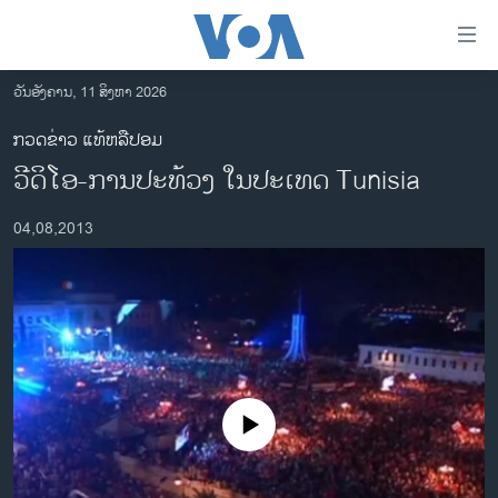
ລິ້ງ
ສຳຫລັບ
ເຂົ້າ
ວັນອັງຄານ, 11 ສິງຫາ 2026
ຫາ
ໂຮມເພຈ
ກວດຂ່າວ ແທ້ຫລືປອມ
ຂ້າມ
ລາວ
ວີດິໂອ-ການປະທ້ວງ ໃນປະເທດ Tunisia
ຂ້າມ
ອາເມຣິກາ
ຂ້າມ
04,08,2013
ໄປ
ການເລືອກຕັ້ງ ປະທານາທີບໍດີ ສະຫະລັດ 2024
ຫາ
ຂ່າວ​ຈີນ
ຊອກ
ຄົ້ນ
ໂລກ
ເອເຊຍ
ອິດສະຫຼະພາບດ້ານການຂ່າວ
No media source currently available
ຊີວິດຊາວລາວ
ຊຸມຊົນຊາວລາວ