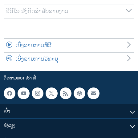
ວີດີໂອ ອັງກິດສຳລັບລາຍງານ
ເບິ່ງລາຍການທີວີ
ເບິ່ງລາຍການວິທະຍຸ
ຕິດຕາມພວກເຮົາ ທີ່
ເບິ່ງ
ຟັງສຽງ