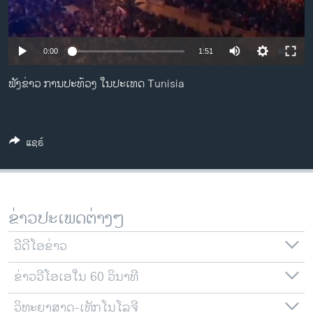
ວິທະຍາສາດ-ເທັກໂນໂລຈີ
ທຸລະກິດ
0:00
1:51
ພາສາອັງກິດ
ຟັງຂ່າວ ການປະທ້ວງ ໃນປະເທດ Tunisia
ວີດີໂອ
ສຽງ
ລາຍການກະຈາຍສຽງ
ແຊຣ໌
ຕິດຕາມພວກເຮົາ ທີ່
ລາຍງານ
ຂ່າວປະເພດຕ່າງໆ
ພາສາຕ່າງໆ
ວີດີໂອຂ່າວ
ຂ່າວວີໂອເອໃນ 60 ວິນາທີ
ວິທະຍາສາດ-ເທັກໂນໂລຈີ