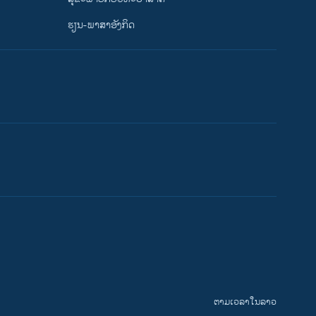
ຮຽນ-ພາສາອັງກິດ
ຕາມເວລາໃນລາວ