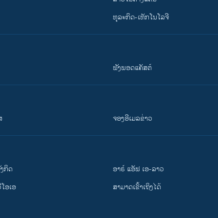
ທຸລະກິດ-ເທັກໂນໂລຈີ
ຟັງພອດແຄັສຕ໌
ສ
ຈອງອີເມລຂ່າວ
ັງ​ກິດ
ອາຣ໌ ແອັຟ ເອ-ລາວ
ວີ​ໂອ​ເອ
ສາມາດເຂົ້າເຖິງໄດ້