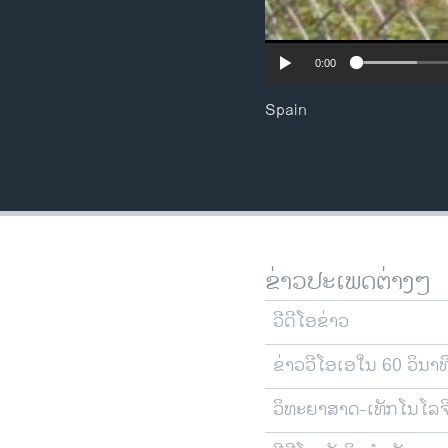
0:00
Spain
ຂ່າວປະເພດຕ່າງໆ
ວີດີໂອຂ່າວ
ຂ່າວວີໂອເອໃນ 60 ວິນາທ
ວິທະຍາສາດ-ເທັກໂນໂລຈ