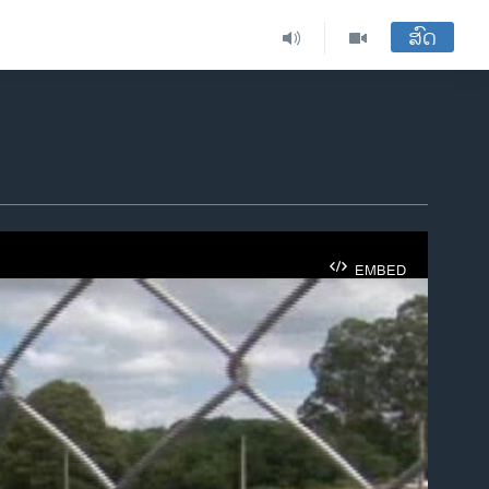
ສົດ
EMBED