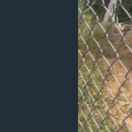
ວິທະຍາສາດ-ເທັກໂນໂລຈີ
ທຸລະກິດ
ພາສາອັງກິດ
ວີດີໂອ
ສຽງ
ລາຍການກະຈາຍສຽງ
ລາຍງານ