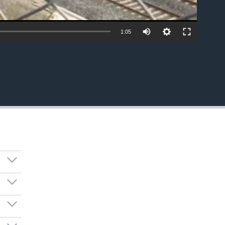
1:05
EMBED