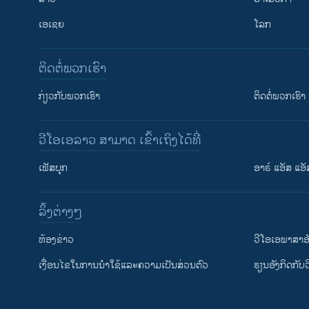
ເອເຊຍ
ໂລກ
ຕິດຕໍ່ພວກເຮົາ
ກ່ຽວກັບພວກເຮົາ
ຕິດຕໍ່ພວກເຮົາ
ວີໂອເອລາວ ສາມາດ ເຂົ້າເຖິງໄດ້ທີ່
ເຟັສບຸກ
ອາຣ໌ ແອັສ ແອັ
​ລິ້ງ​ຕ່າງໆ
ຕິດຕາມພວກເຮົາ ທີ່
​ຫ້ອງ​ຂ່າວ
ວີ​ໂອ​ເອ​ພາ​ສາ​ອ
​ເງື່ອນ​ໄຂ​ໃນ​ການ​ນຳ​ໃຊ້​ແລະຄວາມ​ເປັນ​ສ່​ວນ​ຕົວ
​ຮຽນ​ອັງ​ກິດ​ກັບ​
ພາສາຕ່າງໆ