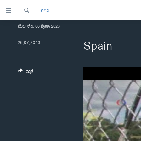
ລິ້ງ
ຂ່າວ
ສຳຫລັບ
ເຂົ້າ
ຄົ້ນຫາ
ວັນພະຫັດ, 06 ສິງຫາ 2026
ໂຮມເພຈ
ຫາ
ລາວ
Spain
26,07,2013
ຂ້າມ
ຂ້າມ
ອາເມຣິກາ
ຂ້າມ
ການເລືອກຕັ້ງ ປະທານາທີບໍດີ ສະຫະລັດ
ໄປ
2024
ແຊຣ໌
ຫາ
ຂ່າວ​ຈີນ
ຊອກ
ຄົ້ນ
ໂລກ
ເອເຊຍ
ອິດສະຫຼະພາບດ້ານການຂ່າວ
ຊີວິດຊາວລາວ
ຊຸມຊົນຊາວລາວ