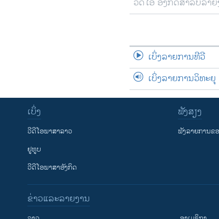
ວີດີໂອ ອັງກິດສຳລັບລາ
ເບິ່ງລາຍການທີວີ
ເບິ່ງລາຍການວິທະຍຸ
ເບິ່ງ
ຟັງສຽງ
ວີດີໂອພາສາລາວ
ຟັງລາຍການຂອງ
ຢູທູບ
ວີດີໂອພາສາອັງກິດ
ຂ່າວແລະລາຍງານ
ລາວ
ອາເມຣິກາ