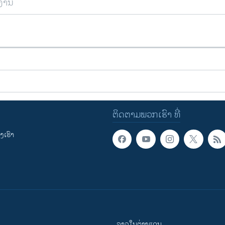
ຍງານ
ຕິດຕາມພວກເຮົາ ທີ່
ເຮົາ
ລາວໃນຕ່າງແດນ