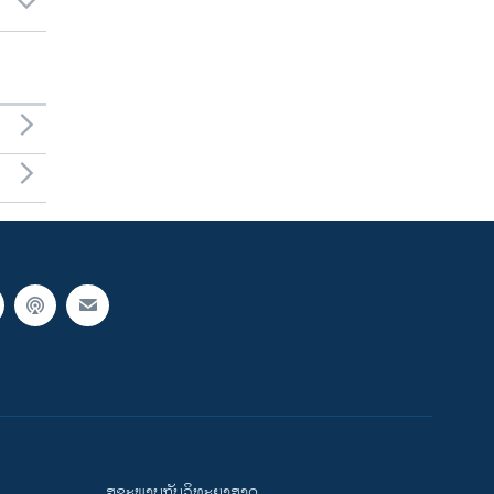
ສຸຂະພາບກັບວິທະຍາສາດ