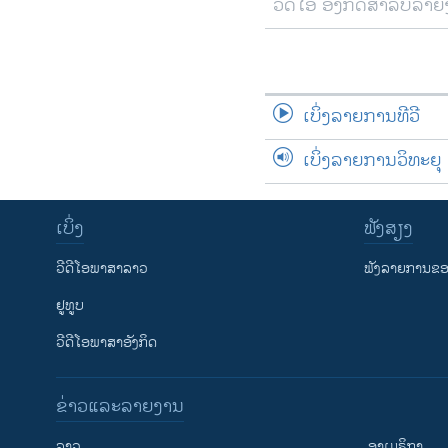
ວີດີໂອ ອັງກິດສຳລັບລາ
ເບິ່ງລາຍການທີວີ
ເບິ່ງລາຍການວິທະຍຸ
ເບິ່ງ
ຟັງສຽງ
ວີດີໂອພາສາລາວ
ຟັງລາຍການຂອງ
ຢູທູບ
ວີດີໂອພາສາອັງກິດ
ຂ່າວແລະລາຍງານ
ລາວ
ອາເມຣິກາ