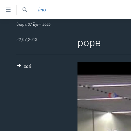
ລິ້ງ
ຂ່າວ
ສຳຫລັບ
ເຂົ້າ
ຄົ້ນຫາ
ວັນສຸກ, 07 ສິງຫາ 2026
ໂຮມເພຈ
ຫາ
ລາວ
pope
22,07,2013
ຂ້າມ
ຂ້າມ
ອາເມຣິກາ
ຂ້າມ
ການເລືອກຕັ້ງ ປະທານາທີບໍດີ ສະຫະລັດ
ໄປ
2024
ແຊຣ໌
ຫາ
ຂ່າວ​ຈີນ
ຊອກ
ຄົ້ນ
ໂລກ
ເອເຊຍ
ອິດສະຫຼະພາບດ້ານການຂ່າວ
ຊີວິດຊາວລາວ
ຊຸມຊົນຊາວລາວ