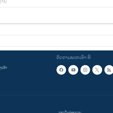
ຍງານ
ຕິດຕາມພວກເຮົາ ທີ່
ເຮົາ
ລາວໃນຕ່າງແດນ