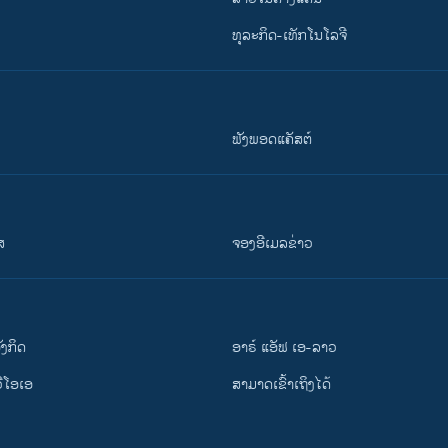
ທຸລະກິດ-ເທັກໂນໂລຈີ
ຟັງພອດແຄັສຕ໌
ສ
ຈອງອີເມລຂ່າວ
ັງ​ກິດ
ອາຣ໌ ແອັຟ ເອ-ລາວ
ວີ​ໂອ​ເອ
ສາມາດເຂົ້າເຖິງໄດ້