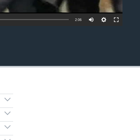
2:06
EMBED