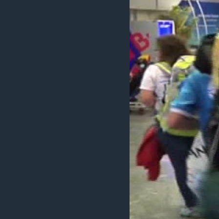
ວິທະຍາສາດ-ເທັກໂນໂລຈີ
ທຸລະກິດ
ພາສາອັງກິດ
ວີດີໂອ
ສຽງ
ລາຍການກະຈາຍສຽງ
ລາຍງານ