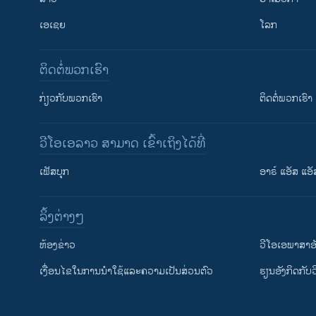
ເອເຊຍ
ໂລກ
ຕິດຕໍ່ພວກເຮົາ
ກ່ຽວກັບພວກເຮົາ
ຕິດຕໍ່ພວກເຮົາ
ວີໂອເອລາວ ສາມາດ ເຂົ້າເຖິງໄດ້ທີ່
ເຟັສບຸກ
ອາຣ໌ ແອັສ ແອັ
​ລິ້ງ​ຕ່າງໆ
ຕິດຕາມພວກເຮົາ ທີ່
​ຫ້ອງ​ຂ່າວ
ວີ​ໂອ​ເອ​ພາ​ສາ​ອ
​ເງື່ອນ​ໄຂ​ໃນ​ການ​ນຳ​ໃຊ້​ແລະຄວາມ​ເປັນ​ສ່​ວນ​ຕົວ
​ຮຽນ​ອັງ​ກິດ​ກັບ​
ພາສາຕ່າງໆ