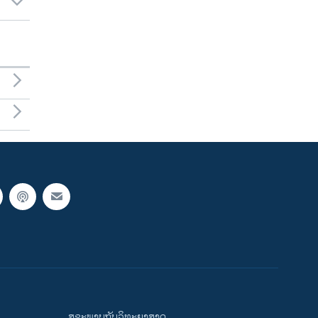
ສຸຂະພາບກັບວິທະຍາສາດ