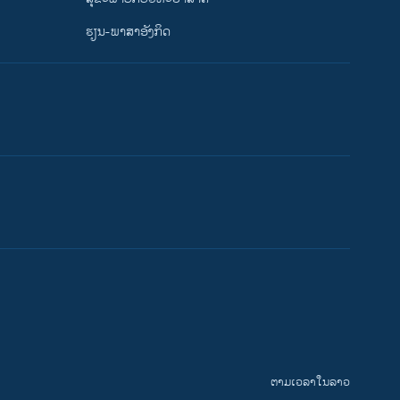
ຮຽນ-ພາສາອັງກິດ
ຕາມເວລາໃນລາວ