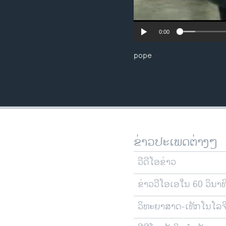
0:00
pope
ຂ່າວປະເພດຕ່າງໆ
ວີດີໂອຂ່າວ
ຂ່າວວີໂອເອໃນ 60 ວິນາທ
ວິທະຍາສາດ-ເທັກໂນໂລຈ