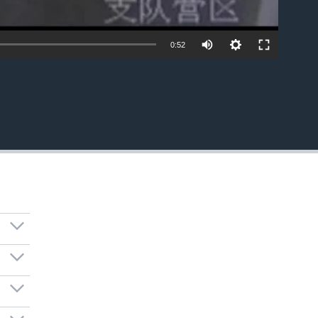
0:52
EMBED