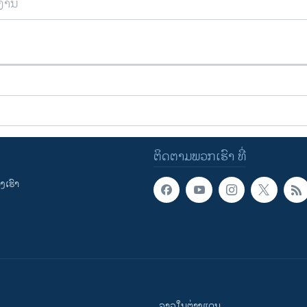
ຍງານ
ຕິດຕາມພວກເຮົາ ທີ່
ເຮົາ
ລາວໃນຕ່າງແດນ