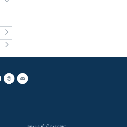
ສຸຂະພາບກັບວິທະຍາສາດ