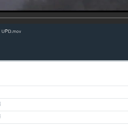
 UPD.mov
ີ
ີ