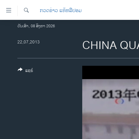
ລິ້ງ
ກວດຂ່າວ ແທ້ຫລືປອມ
ສຳຫລັບ
ເຂົ້າ
ຄົ້ນຫາ
ວັນເສົາ, 08 ສິງຫາ 2026
ໂຮມເພຈ
ຫາ
ລາວ
CHINA QU
22,07,2013
ຂ້າມ
ຂ້າມ
ອາເມຣິກາ
ຂ້າມ
ການເລືອກຕັ້ງ ປະທານາທີບໍດີ ສະຫະລັດ
ໄປ
2024
ແຊຣ໌
ຫາ
ຂ່າວ​ຈີນ
ຊອກ
ຄົ້ນ
ໂລກ
ເອເຊຍ
ອິດສະຫຼະພາບດ້ານການຂ່າວ
ຊີວິດຊາວລາວ
ຊຸມຊົນຊາວລາວ