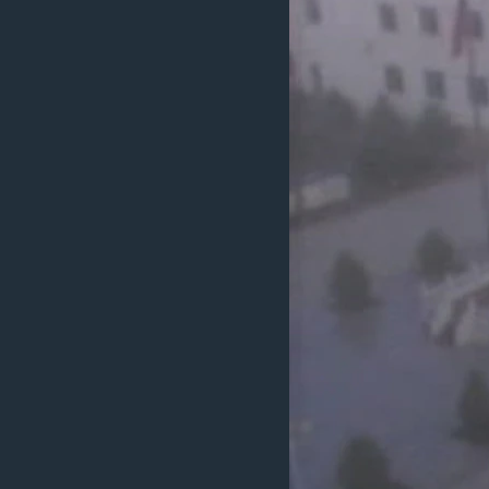
ວິທະຍາສາດ-ເທັກໂນໂລຈີ
ທຸລະກິດ
ພາສາອັງກິດ
ວີດີໂອ
ສຽງ
ລາຍການກະຈາຍສຽງ
ລາຍງານ