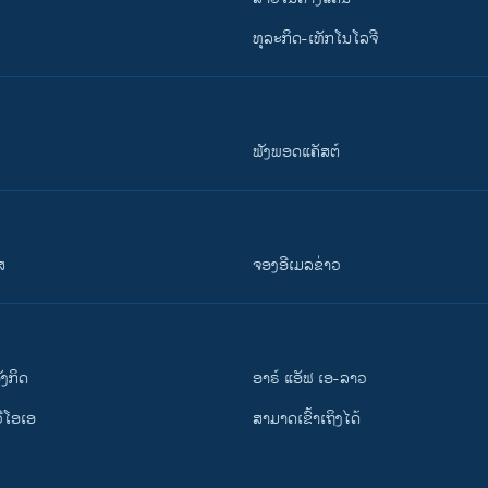
ທຸລະກິດ-ເທັກໂນໂລຈີ
ຟັງພອດແຄັສຕ໌
ສ
ຈອງອີເມລຂ່າວ
ັງ​ກິດ
ອາຣ໌ ແອັຟ ເອ-ລາວ
ວີ​ໂອ​ເອ
ສາມາດເຂົ້າເຖິງໄດ້