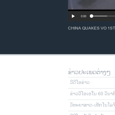
0:00
CHINA QUAKES VO 1ST
ຂ່າວປະເພດຕ່າງໆ
ວີດີໂອຂ່າວ
ຂ່າວວີໂອເອໃນ 60 ວິນາທ
ວິທະຍາສາດ-ເທັກໂນໂລຈ