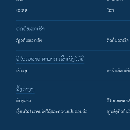
ເອເຊຍ
ໂລກ
ຕິດຕໍ່ພວກເຮົາ
ກ່ຽວກັບພວກເຮົາ
ຕິດຕໍ່ພວກເຮົາ
ວີໂອເອລາວ ສາມາດ ເຂົ້າເຖິງໄດ້ທີ່
ເຟັສບຸກ
ອາຣ໌ ແອັສ ແອັ
​ລິ້ງ​ຕ່າງໆ
ຕິດຕາມພວກເຮົາ ທີ່
​ຫ້ອງ​ຂ່າວ
ວີ​ໂອ​ເອ​ພາ​ສາ​ອ
​ເງື່ອນ​ໄຂ​ໃນ​ການ​ນຳ​ໃຊ້​ແລະຄວາມ​ເປັນ​ສ່​ວນ​ຕົວ
​ຮຽນ​ອັງ​ກິດ​ກັບ​
ພາສາຕ່າງໆ