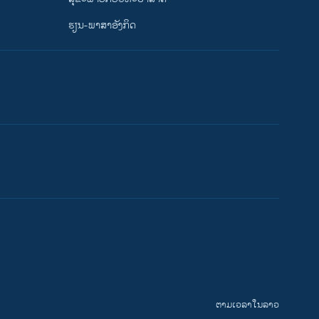
ຮຽນ-ພາສາອັງກິດ
ຕາມເວລາໃນລາວ