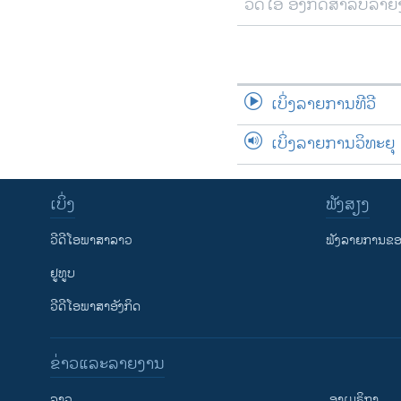
ວີດີໂອ ອັງກິດສຳລັບລາ
ເບິ່ງລາຍການທີວີ
ເບິ່ງລາຍການວິທະຍຸ
ເບິ່ງ
ຟັງສຽງ
ວີດີໂອພາສາລາວ
ຟັງລາຍການຂອງ
ຢູທູບ
ວີດີໂອພາສາອັງກິດ
ຂ່າວແລະລາຍງານ
ລາວ
ອາເມຣິກາ